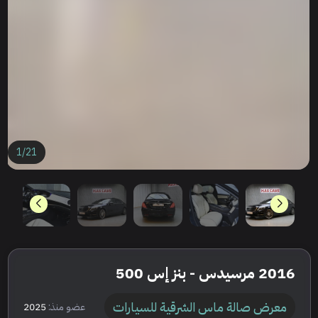
1
/
21
2016 مرسيدس - بنز إس 500
معرض صالة ماس الشرقية للسيارات
عضو منذ:
2025