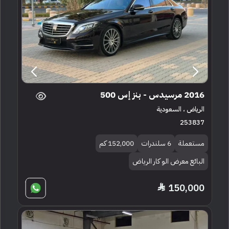
2016 مرسيدس - بنز إس 500
الرياض ، السعودية
253837
مستعملة
6 سلندرات
152,000 كم
البائع معرض الو كار الرياض
150,000