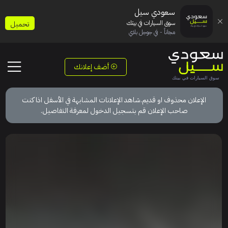
سعودي سيل
سوق السيارات في بيتك
تحميل
مجاناً - في جوجل بلاي
أضف إعلانك
الإعلان محذوف او قديم.شاهد الإعلانات المشابهة في الأسفل اذا كنت
صاحب الإعلان قم بتسجيل الدخول لمعرفة التفاصيل.