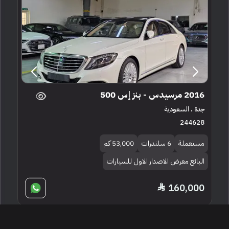
2016 مرسيدس - بنز إس 500
جدة ، السعودية
244628
مستعملة
6 سلندرات
53,000 كم
البائع معرض الاصدار الاول للسيارات
160,000