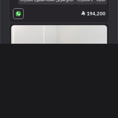
194,200
2019 دودج تشالنجر هيلكات رد اي
الدوحة ، قطر
249183
مستعملة
8 سلندرات
44,300 كم
البائع معرض نايتسبريدج للسيارات قطر