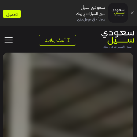
سعودي سيل
سوق السيارات في بيتك
تحميل
مجاناً - في جوجل بلاي
أضف إعلانك