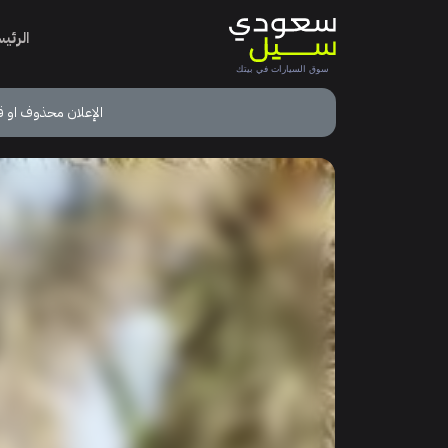
الرئي
الإعلان محذوف او ق