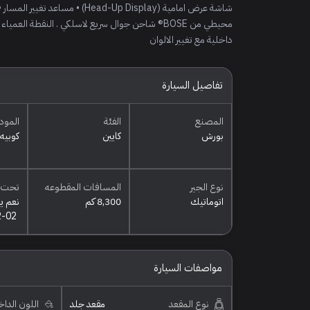
شاشة عرض امامية (ad-Up Display
محيطي من BOSE® شاحن جوال سريع لاسلكي . النقطة ال
داخلية مع تغيير الالوان
تفاصيل السيارة
المصنع
الفئة
المود
بورش
كايين
كوبيه
نوع الجير
المسافات المقطوعه
تحت 
اتوماتيك
8,300 كم
نعم ي
2-02
مواصفات السيارة
نوع المقعد
مقعد جلد
اللون الدا