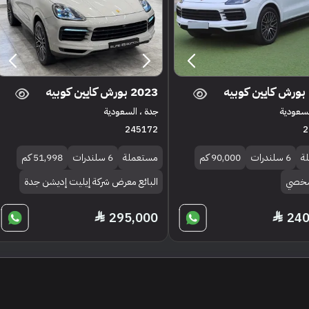
2023 بورش كايين كوبيه
السعودية
جدة ، السعودية
245172
2
ة
6 سلندرات
90,000 كم
مستعملة
6 سلندرات
51,998 كم
 شخصي
البائع معرض شركة إيليت إديشن جدة
295,000
240