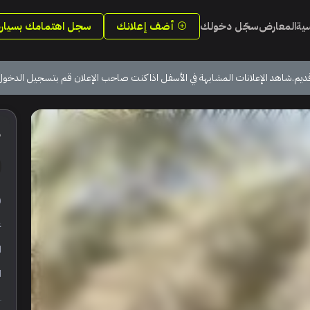
سية
المعارض
سجّل دخولك
أضف إعلانك
سجل اهتمامك بسيارة
ديم.شاهد الإعلانات المشابهة في الأسفل اذا كنت صاحب الإعلان قم بتسجيل الدخول
5
ر
ع
ا
ا