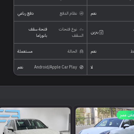
نعم
نظام الدفع
دفع رباعي
نوع فتحات
فتحة سقف
بنزين
السقف
بانوراما
ئط
نعم
الحالة
مستعملة
لا
Android/Apple Car Play
نعم
لان مميز