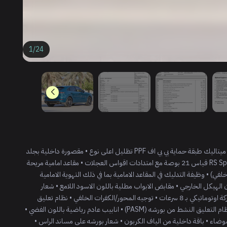
1
/
24
سعر الشراء من وكالة بورش الرياض SAR 603,475 ازرق مونتيغو ميتاليك طبقة حماية بي بي اف PPF تظليل اعلى نوع • مقصورة داخلية بجلد
بلونين: اسود واحمر بوردو، بلمسة ناعمة • عجلات RS Spyder Design قياس 21 بوصة مع امتدادات اقواس العجلات • مقاعد امامية مريحة
لفي) • وظيفة التدليك في المقاعد الامامية بما في ذلك التهوية الامامية
 • مرايا خارجية مطلية بلون الهيكل الخارجي • مقابض الابواب مطلية باللون الاسود اللامع • شعار
PORSCHE بتقنية LED في اضواء فتح الابواب الترحيبية • ناقل حركة اوتوماتيكي بـ 8 سرعات • توجيه المحور/الكفرات الخلفي • نظام تعليق
هوائي متكيّف مع نظام تسوية وضبط الارتفاع بما في ذلك ادارة نظام التعليق النشط من بورشه (PASM) • انابيب عادم رياضية باللون الفضي •
مي عازل للحرارة والضوضاء • باقة داخلية من الياف الكربون • شعار بورشه على مساند الراس •