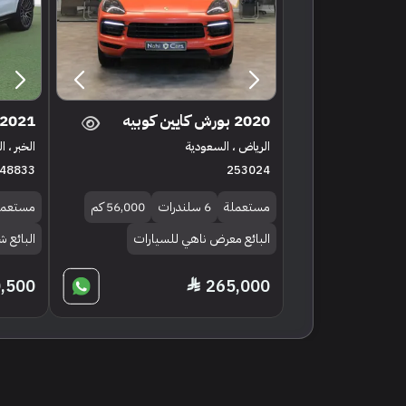
2020 بورش كايين كوبيه
2021 بورش كايين كوبيه
الرياض ، السعودية
الخبر ، 
48833
253024
مستعملة
6 سلندرات
56,000 كم
مستعمل
البائع معرض ناهي للسيارات
البائع
,500
265,000