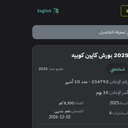
English
 لمعرفة التفاصيل.
202 بورش كايين كوبيه
شخصي
عضو منذ:
2025
قم الإعلان:
234792
- منذ 10 أشهر
ٌمر الإعلان:
35 يوم
لسنة:
2025
العداد:
8,300 كم
الضمان:
نعم
ينتهي
لسلندرات:
6
2026-12-02