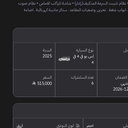
He) • مساعد تغيير المسار • نظام تثبيت السرعة المتكيف(رادار) • شاشة للراكب الامامي • نظام صوت
عمياء . ابواب شفط . تخزين وضعيات المقاعد . ستائر جانبية كهربائية . اضاءة
يل
نوع السيارة
السنة
اس يو في 4 في
2025
4
الضمان
عدد السلندرات
السعر
نتهي
6
515,000
2026-1
خلي
احمر
لون البودي
ازرق