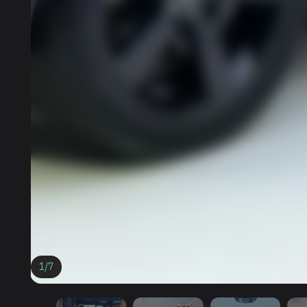
1
/
7