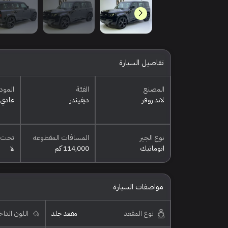
تفاصيل السيارة
المصنع
الفئة
المود
لاند روفر
ديفيندر
عادي
نوع الجير
المسافات المقطوعه
تحت 
اتوماتيك
114,000 كم
لا
مواصفات السيارة
نوع المقعد
مقعد جلد
اللون الدا