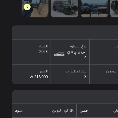
يل
نوع السيارة
السنة
اس يو في 4 في
2023
4
الضمان
عدد السلندرات
السعر
8
315,000
خلي
جملي
لون البودي
اسود