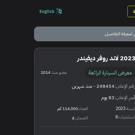
English
 لمعرفة التفاصيل.
202 لاند روفر ديفيندر
معرض السيارة الرائعة
عضو منذ:
2014
قم الإعلان:
248454
- منذ شهرين
ٌمر الإعلان:
83 يوم
لسنة:
2023
العداد:
114,000 كم
لسلندرات:
8
الضمان:
لا