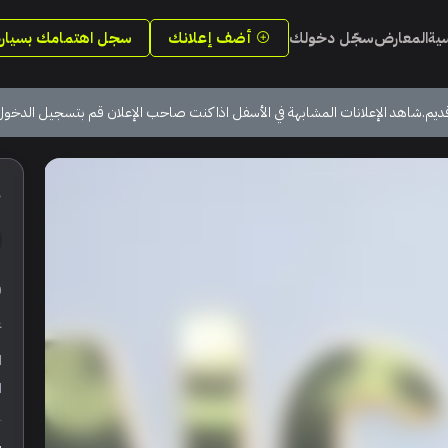
سية
المعارض
سجّل دخولك
أضف إعلانك
سجل اهتمامك بسيارة
ديم.شاهد الإعلانات المشابهة في الأسفل اذا كنت صاحب الإعلان قم بتسجيل الدخول
3
ر
ع
ا
ا