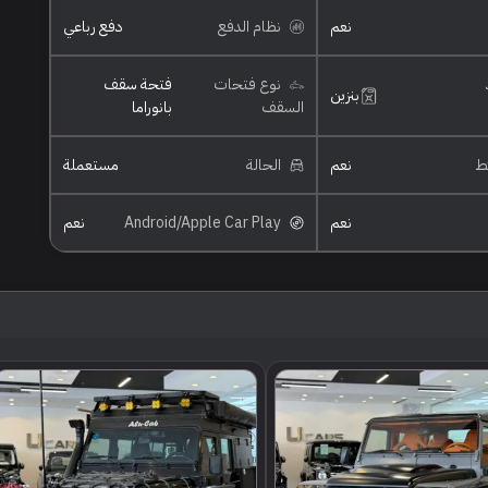
نعم
نظام الدفع
دفع رباعي
نوع فتحات
فتحة سقف
بنزين
السقف
بانوراما
ئط
نعم
الحالة
مستعملة
نعم
Android/Apple Car Play
نعم