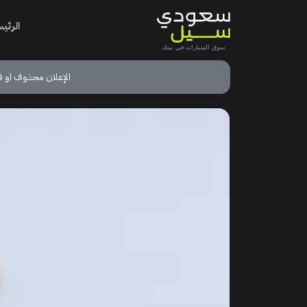
الرئي
الإعلان محذوف او ق