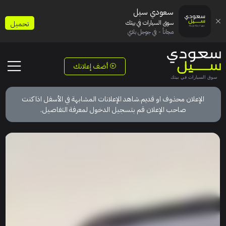
سعودي سيل
سوق السيارات في بيتك
تحميل
مجاناً - في جوجل بلاي
أضف إعلانك
الإعلان محذوف او قديم.شاهد الإعلانات المشابهة في الأسفل اذا كنت
صاحب الإعلان قم بتسجيل الدخول لمعرفة التفاصيل.