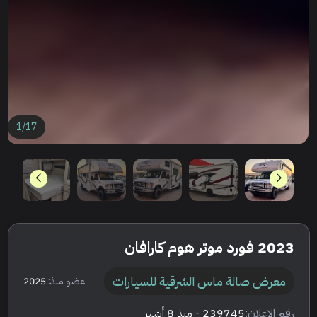
1
/
17
2023 فورد موتر هوم كارافان
معرض صالة ماس الشرقية للسيارات
عضو منذ:
2025
رقم الإعلان:
239745
- منذ 8 أشهر