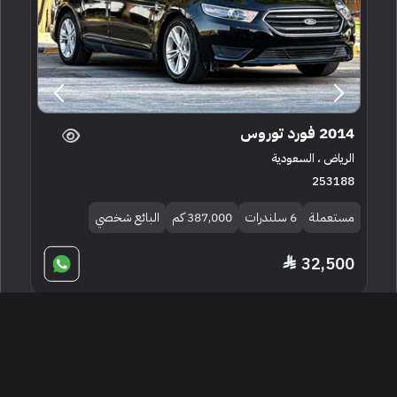
2014 فورد توروس
الرياض ، السعودية
253188
مستعملة
6 سلندرات
387,000 كم
البائع شخصي
32,500