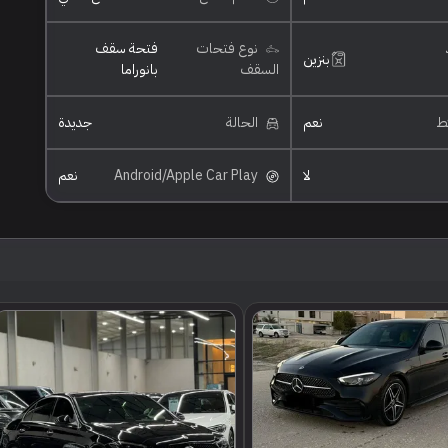
نوع فتحات
فتحة سقف
بنزين
السقف
بانوراما
ئط
نعم
الحالة
جديدة
لا
Android/Apple Car Play
نعم