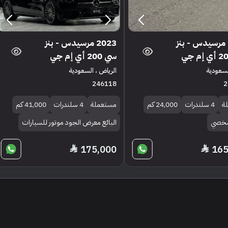
2022 مرسيدس - بنز
2023 مرسيدس - بنز
سي 200 أي إم جي
السعودية
الرياض ، السعودية
246118
2
ة
4 سلندرات
24,000 كم
مستعملة
4 سلندرات
41,000 كم
 شخصي
البائع معرض الجود موتور للسيارات
175,000
165