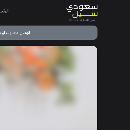
الرئي
الإعلان محذوف او ق