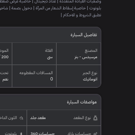
وضعيات القيادة المتعددة | عداد ديجيتال | خاصية عرض ضغط الإ
تطبق الشروط و الاحكام |
تفاصيل السيارة
المصنع
الفئة
المود
مرسيدس - بنز
سي
200 أي إم جي
نوع الجير
المسافات المقطوعه
تحت 
اتوماتيك
0
نعم
مواصفات السيارة
نوع المقعد
مقعد جلد
اللون الدا
حساسات بارك
حساسات 360
بلوتوث