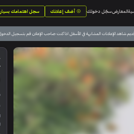
سية
المعارض
سجّل دخولك
أضف إعلانك
سجل اهتمامك بسيارة
ديم.شاهد الإعلانات المشابهة في الأسفل اذا كنت صاحب الإعلان قم بتسجيل الدخول
ج
ر
ع
ا
ا