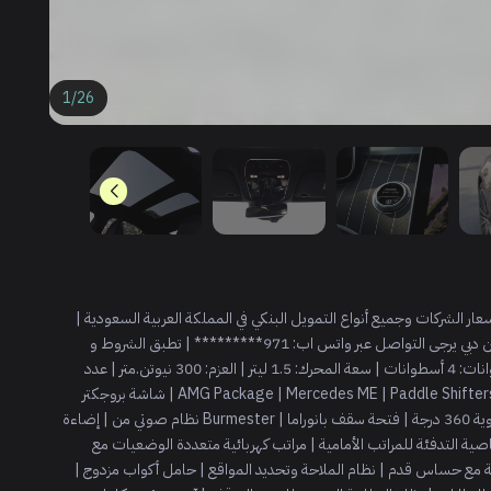
1
/
26
Premium | Grap | للاستفسار عن أسعار الشركات وجميع أنواع التمويل البنكي في المملكة العربية السعودية |
يرجى التواصل: 966********* | للاستفسار عن أسعار الكاش من دبي يرجى التواصل عبر واتس اب: 971********* | تطبق الشروط و
الاحكام | الأداء | ناقل حركة أوتوماتيكي بـ 9 سرعات | عدد الأسطوانات: 4 أسطوانات | سعة المحرك: 1.5 ليتر | العزم: 300 نيوتن.متر | عدد
الأحصنة: 204 حصان | دفع خلفي | - | المواصفات الإضافية | AMG Package | Mercedes ME | Paddle Shifters | شاشة بروجكتر
أمامي | مثبت السرعة التكيفي | محدد سرعة | أوتوبارك | كاميرا بزاوية 360 درجة | فتحة سقف بانوراما | Burmester نظام صوتي من | إضاءة
ية التدفئة للمراتب الأمامية | مراتب كهربائية متعددة الوضعيات مع
ية مع حساس قدم | نظام الملاحة وتحديد المواقع | حامل أكواب مزدوج |