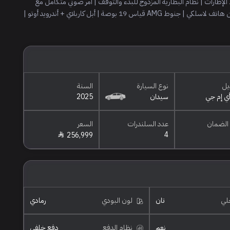
طارات | نظام البطارية المزدوج للبدء والتوقف | آمر صوتي متكامل مع
بلوتوث | خاصية إسقاط الشعار من المرآة | دخول بصمة | شاحن هاتف لاسلكي | جنوط AMG قياس 19 بوصة | أبل كاربلاي + أندرويد أوتو |
يل
نوع السيارة
السنة
سيدان
2025
الضمان
عدد السلندرات
السعر
4
256,999
خلي
تان
لون البودي
رمادي
نعم
نظام الدفع
دفع خلفي