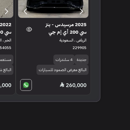
2025 مرسيدس - بنز
سي 200 أي إم جي
سي 200 أي إم جي
الرياض ، السعودية
الخبر ، 
54055
229905
جديدة
4 سلندرات
مستعمل
البائع معرض الصمود للسيارات
البائع
,000
260,000