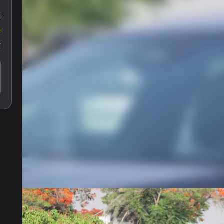
ا
9
ل