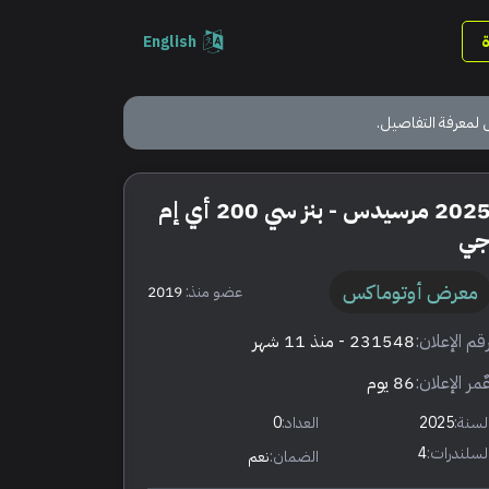
English
 لمعرفة التفاصيل.
2025 مرسيدس - بنز سي 200 أي إم
ي
معرض أوتوماكس
عضو منذ:
2019
قم الإعلان:
231548
- منذ 11 شهر
ٌمر الإعلان:
86 يوم
لسنة:
2025
العداد:
0
لسلندرات:
4
الضمان:
نعم