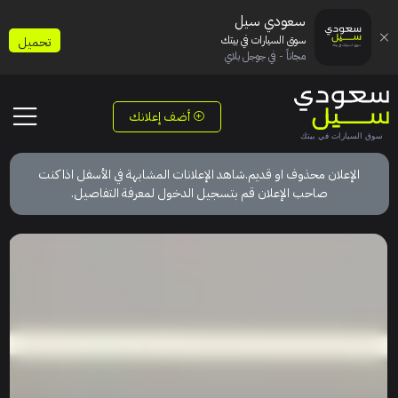
سعودي سيل
سوق السيارات في بيتك
تحميل
مجاناً - في جوجل بلاي
أضف إعلانك
الإعلان محذوف او قديم.شاهد الإعلانات المشابهة في الأسفل اذا كنت
صاحب الإعلان قم بتسجيل الدخول لمعرفة التفاصيل.