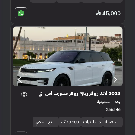
45,000
2023 لاند روفر رينج روفر سبورت اس اي
جدة ، السعودية
256346
مستعملة
6 سلندرات
38,500 كم
البائع شخصي