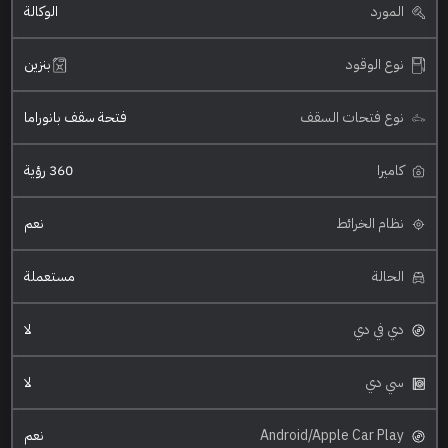
المورد
الوكالة
نوع الوقود
بنزين
نوع فتحات السقف
فتحة سقف بانوراما
كاميرا
360 رؤية
نظام الخرائط
نعم
الحالة
مستعملة
دي في دي
لا
سي دي
لا
Android/Apple Car Play
نعم