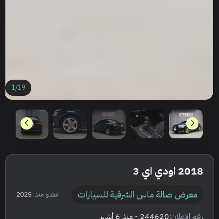
1
/
19
2018 اودي اي 3
معرض صالة ماس الشرقية للسيارات
عضو منذ:
2025
رقم الإعلان:
244620
- منذ 6 أشهر