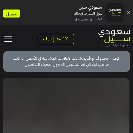
سعودي سيل
سوق السيارات في بيتك
تحميل
مجاناً - في جوجل بلاي
أضف إعلانك
الإعلان محذوف او قديم.شاهد الإعلانات المشابهة في الأسفل اذا كنت
صاحب الإعلان قم بتسجيل الدخول لمعرفة التفاصيل.