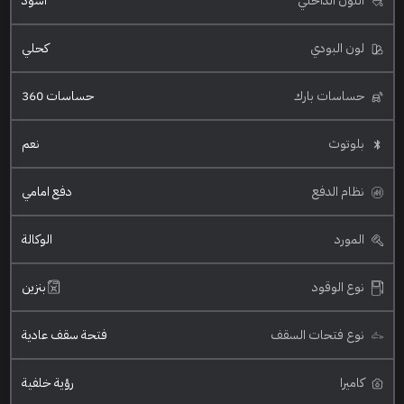
اللون الداخلي
اسود
لون البودي
كحلي
حساسات بارك
حساسات 360
بلوتوث
نعم
نظام الدفع
دفع امامي
المورد
الوكالة
نوع الوقود
بنزين
نوع فتحات السقف
فتحة سقف عادية
كاميرا
رؤية خلفية