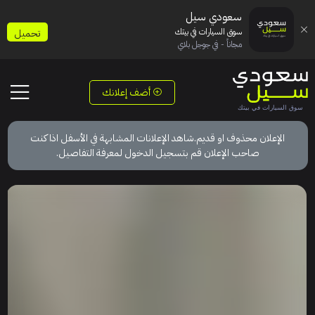
سعودي سيل
سوق السيارات في بيتك
تحميل
مجاناً - في جوجل بلاي
أضف إعلانك
الإعلان محذوف او قديم.شاهد الإعلانات المشابهة في الأسفل اذا كنت
صاحب الإعلان قم بتسجيل الدخول لمعرفة التفاصيل.