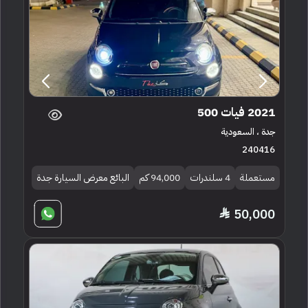
2021 فيات 500
جدة ، السعودية
240416
مستعملة
4 سلندرات
94,000 كم
البائع معرض السيارة جدة
50,000