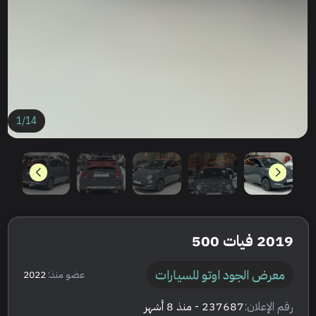
1
/
14
2019 فيات 500
معرض الجود اوتو للسيارات
عضو منذ:
2022
رقم الإعلان:
237687
- منذ 8 أشهر