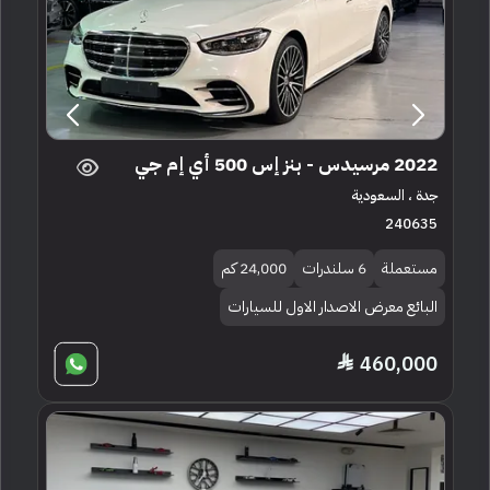
2022 مرسيدس - بنز إس 500 أي إم جي
جدة ، السعودية
240635
مستعملة
6 سلندرات
24,000 كم
البائع معرض الاصدار الاول للسيارات
460,000