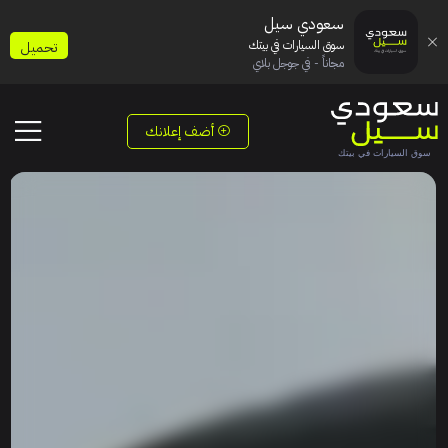
سعودي سيل
سوق السيارات في بيتك
تحميل
مجاناً - في جوجل بلاي
أضف إعلانك