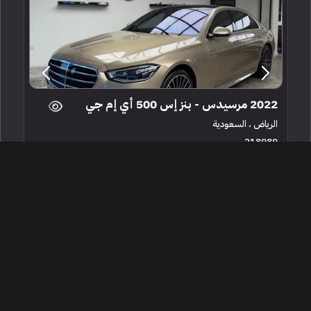
2022 مرسيدس - بنز إس 500 أي إم جي
الرياض ، السعودية
218989
مستعملة
6 سلندرات
30,000 كم
البائع معرض صالة V12 للسيارات
510,000