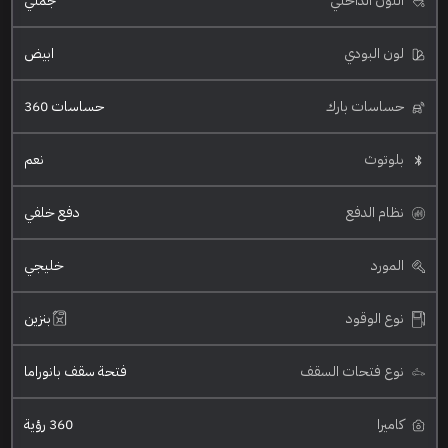
اللون الداخلي
جملي
لون البودي
ابيض
حساسات بارك
حساسات 360
بلوتوث
نعم
نظام الدفع
دفع خلفي
المورد
خليجي
نوع الوقود
بنزين
نوع فتحات السقف
فتحة سقف بانوراما
كاميرا
360 رؤية