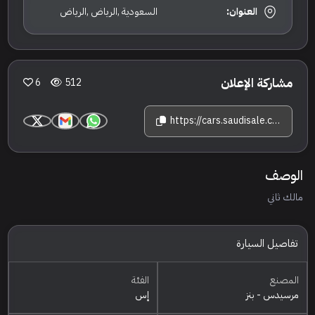
العنوان:
السعودية ,الرياض ,الرياض
مشاركة الإعلان
6
512
https://cars.saudisale.com/listings/86cpff/2022-%D9%85%D8%B1%D8%B3%D9%8A%D8%AF%D8%B3--%D8%A8%D9%86%D8%B2-%D8%A5%D8%B3-500-%D8%A3%D9%8A-%D8%A5%D9%85-%D8%AC%D9%8A
الوصف
مالك ثاني
تفاصيل السيارة
المصنع
الفئة
مرسيدس - بنز
إس