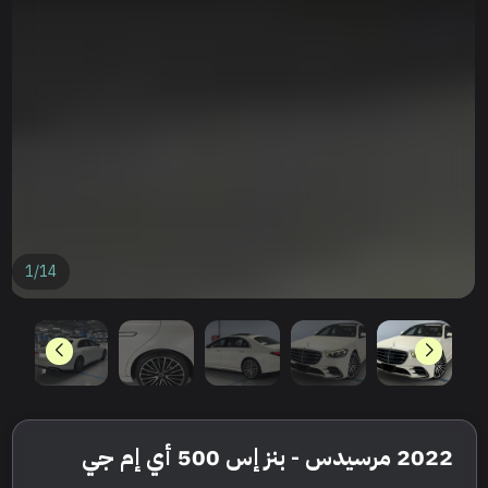
1
/
14
2022 مرسيدس - بنز إس 500 أي إم جي