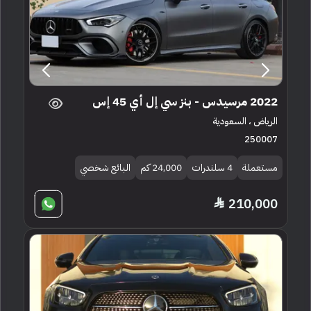
2022 مرسيدس - بنز سي إل أي 45 إس
الرياض ، السعودية
250007
مستعملة
4 سلندرات
24,000 كم
البائع شخصي
210,000