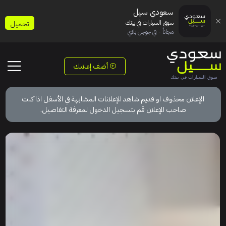
سعودي سيل
سوق السيارات في بيتك
تحميل
مجاناً - في جوجل بلاي
أضف إعلانك
الإعلان محذوف او قديم.شاهد الإعلانات المشابهة في الأسفل اذا كنت
صاحب الإعلان قم بتسجيل الدخول لمعرفة التفاصيل.