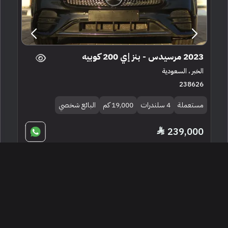
2023 مرسيدس - بنز إي 200 كوبيه
الخبر ، السعودية
238626
مستعملة
4 سلندرات
19,000 كم
البائع شخصي
239,000