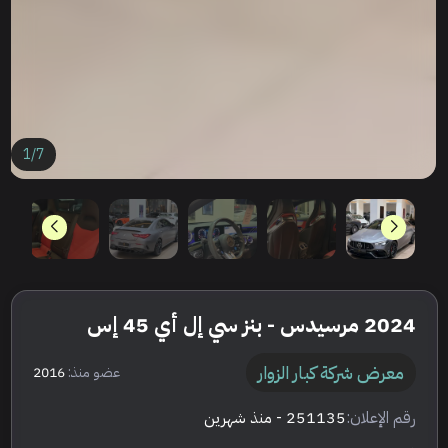
1
/
7
2024 مرسيدس - بنز سي إل أي 45 إس
معرض شركة كبار الزوار
عضو منذ:
2016
رقم الإعلان:
251135
- منذ شهرين