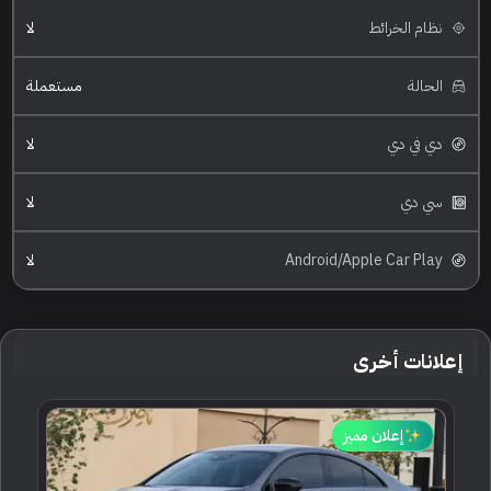
نظام الخرائط
لا
الحالة
مستعملة
دي في دي
لا
سي دي
لا
Android/Apple Car Play
لا
إعلانات أخرى
إعلان مميز