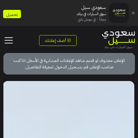
سعودي سيل
سوق السيارات في بيتك
تحميل
مجاناً - في جوجل بلاي
أضف إعلانك
الإعلان محذوف او قديم.شاهد الإعلانات المشابهة في الأسفل اذا كنت
صاحب الإعلان قم بتسجيل الدخول لمعرفة التفاصيل.