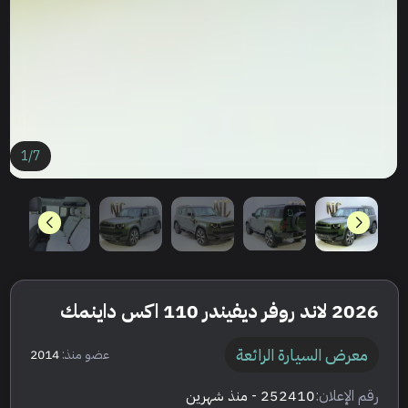
1
/
7
2026 لاند روفر ديفيندر 110 اكس داينمك
معرض السيارة الرائعة
عضو منذ:
2014
رقم الإعلان:
252410
- منذ شهرين