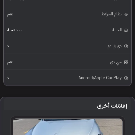
نظام الخرائط
نعم
الحالة
مستعملة
دي في دي
لا
سي دي
نعم
Android/Apple Car Play
لا
إعلانات أخرى