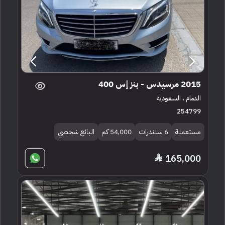
2015 مرسيدس - بنز إس 400
الدمام ، السعودية
254799
مستعملة
6 سلندرات
54,000 كم
البائع شخصي
165,000