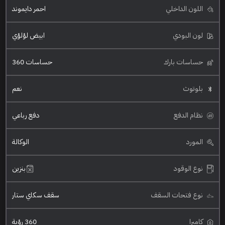
اللون الداخلي
احمر دايموند
لون البودي
ابيض لؤلؤي
حساسات بارك
حساسات 360
بلوتوث
نعم
نظام الدفع
دفع رباعي
المورد
الوكالة
نوع الوقود
بنزين
نوع فتحات السقف
سقف سكاي ستار
كاميرا
360 رؤية