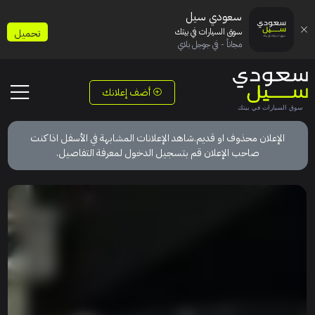
سعودي سيل
سوق السيارات في بيتك
تحميل
مجاناً - في جوجل بلاي
أضف إعلانك
الإعلان محذوف او قديم.شاهد الإعلانات المشابهة في الأسفل اذا كنت
صاحب الإعلان قم بتسجيل الدخول لمعرفة التفاصيل.