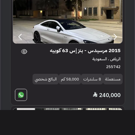
2015 مرسيدس - بنز إس 63 كوبيه
الرياض ، السعودية
255742
مستعملة
8 سلندرات
58,000 كم
البائع شخصي
240,000