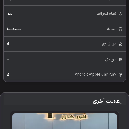
نظام الخرائط
نعم
الحالة
مستعملة
دي في دي
لا
سي دي
نعم
Android/Apple Car Play
لا
إعلانات أخرى