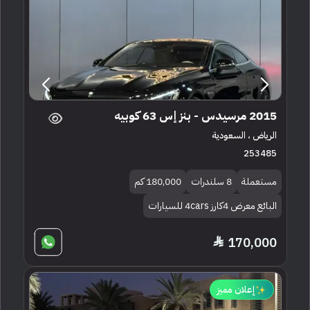
2015 مرسيدس - بنز إس 63 كوبيه
الرياض ، السعودية
253485
مستعملة
8 سلندرات
180,000 كم
البائع معرض 4كارز 4cars للسيارات
170,000
إعلان مميز