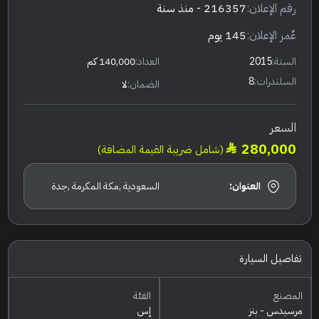
رقم الإعلان:
216357
- منذ سنة
عٌمر الإعلان:
145 يوم
السنة:
2015
العداد:
140,000 كم
السلندرات:
8
الضمان:
لا
السعر
280,000
(شامل ضريبة القيمة المضافة)
العنوان:
السعودية ,مكة المكرمة ,جدة
تفاصيل السيارة
المصنع
الفئة
مرسيدس - بنز
إس