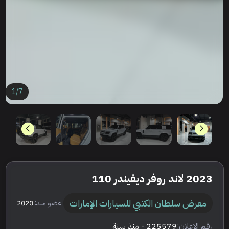
1
/
7
2023 لاند روفر ديفيندر 110
معرض سلطان الكتبي للسيارات الإمارات
عضو منذ:
2020
رقم الإعلان:
225579
- منذ سنة