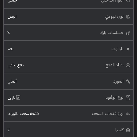
اللون الداخلي
جملي
لون البودي
ابيض
حساسات بارك
لا
بلوتوث
نعم
نظام الدفع
دفع رباعي
المورد
ألماني
نوع الوقود
بنزين
نوع فتحات السقف
فتحة سقف بانوراما
كاميرا
لا