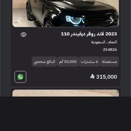
2023 لاند روفر ديفيندر 110
الدمام ، السعودية
254826
مستعملة
6 سلندرات
50,000 كم
البائع شخصي
315,000