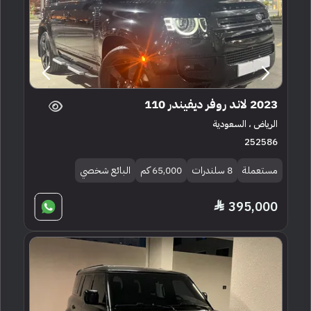
2023 لاند روفر ديفيندر 110
الرياض ، السعودية
252586
مستعملة
8 سلندرات
65,000 كم
البائع شخصي
395,000