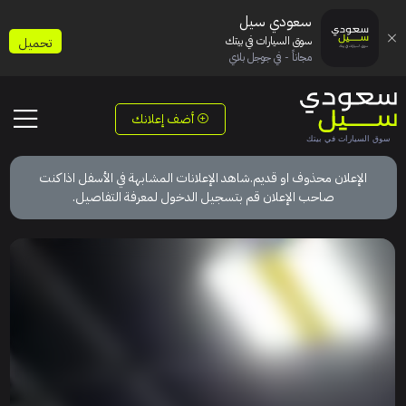
سعودي سيل
سوق السيارات في بيتك
تحميل
مجاناً - في جوجل بلاي
أضف إعلانك
الإعلان محذوف او قديم.شاهد الإعلانات المشابهة في الأسفل اذا كنت
صاحب الإعلان قم بتسجيل الدخول لمعرفة التفاصيل.