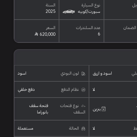
يل
نوع السيارة
السنة
سبورت/كوبيه
2025
الضمان
عدد السلندرات
السعر
6
620,000
خلي
اسود و ازرق
لون البودي
اسود
لا
نظام الدفع
دفع خلفي
نوع فتحات
فتحة سقف
بنزين
السقف
بانوراما
ئط
لا
الحالة
مستعملة