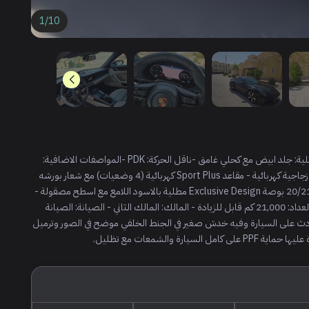
1
/
10
المواصفات: - اللون الخارجي: اسود -الحد : 600 الف ريال -الداخلية: جلد ابيض مع كحلي غامق -ناقل الحركة: PDK -المواصفات الاضافية:
Sport Chrono مع عادم رياضي مع مخارج سوداء - فتحة سقف زجاجية كهربائية - مقاعد Sport Plus كهربائية (4 وضعيات) مع شعار بورشه
على المساند - حساسات ومانع تصادم امامي وخلفي - عجلات 20/21 بوصة Exclusive Design مطلية بالاسود اللامع مع اسطح مصقولة -
كاميرات محيطية مع دعم ركن نشط + Lane Change Assist - العداد: 21,000 كم قابل للزيادة - المالك: المالك الثاني - الصيانة: الصيانة
لاحظات : لا توجد اي حوادث على السيارة وفيه خدش صغير في الجنط الخلفي موضح في الصور وترميل
 والشمعات مع تظليل.