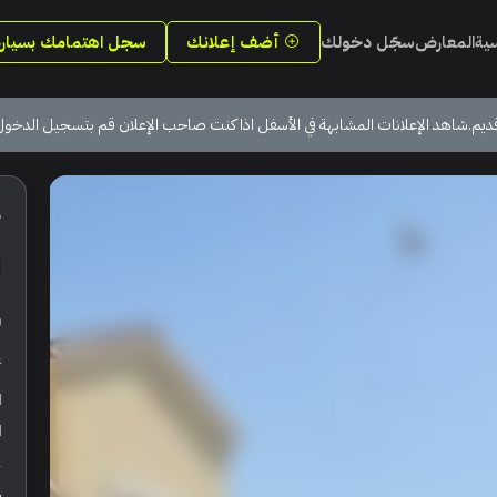
سية
المعارض
سجّل دخولك
أضف إعلانك
سجل اهتمامك بسيارة
ديم.شاهد الإعلانات المشابهة في الأسفل اذا كنت صاحب الإعلان قم بتسجيل الدخول
5
ر
ع
ا
ا