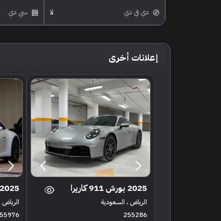
دي في دي
لا
سي دي
إعلانات أخرى
2025 بورش 911 كاريرا
2025 بورش 911 كاريرا
الرياض ، السعودية
الرياض ،
55976
255286