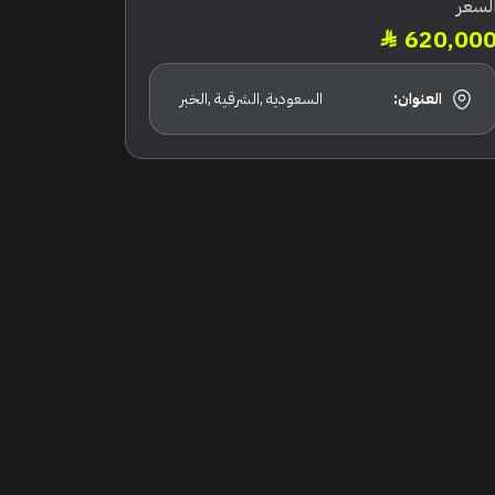
لسعر
620,00
العنوان:
السعودية ,الشرقية ,الخبر