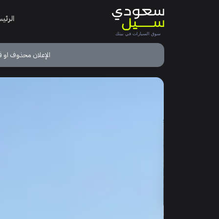
الرئي
الإعلان محذوف او ق