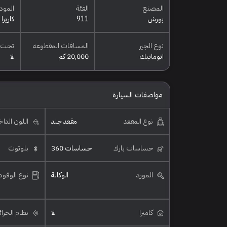
المصنع
الفئة
المود
بورش
911
كاريرا
نوع الجير
المسافات المقطوعه
تحت 
اتوماتيك
20,000 كم
لا
مواصفات السيارة
نوع المقعد
مقعد جلد
اللون الدا
حساسات بارك
حساسات 360
بلوتوث
المورد
الوكالة
نوع الوقود
كاميرا
لا
نظام الخرا