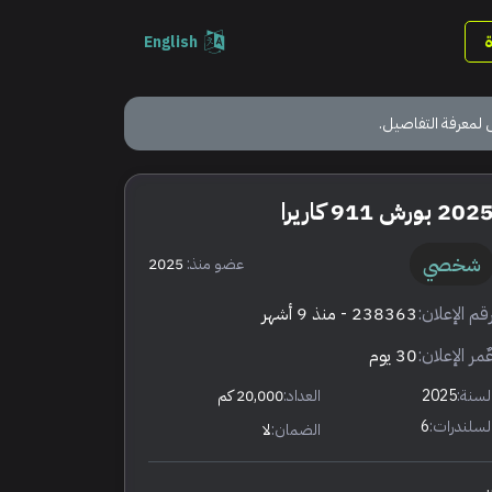
English
 لمعرفة التفاصيل.
202 بورش 911 كاريرا
شخصي
عضو منذ:
2025
قم الإعلان:
238363
- منذ 9 أشهر
ٌمر الإعلان:
30 يوم
لسنة:
2025
العداد:
20,000 كم
لسلندرات:
6
الضمان:
لا