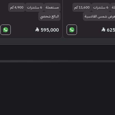
ة
6 سلندرات
11,600 كم
مستعملة
6 سلندرات
4,900 كم
 معرض شمس القادسية
البائع شخصي
595,000
625
تنويه
ى موقع/تطبيق سعودي سيل هي مسؤولية المعلن ولذلك سعودي سيل لا تتحمل أي
الشخصي من العناصر المعلن عنها قبل البدء بعمليات الشراء