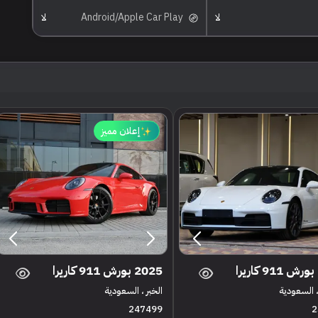
لا
Android/Apple Car Play
لا
إعلان مميز
2025 بورش 911 كاريرا
 السعودية
الخبر ، السعودية
247499
2