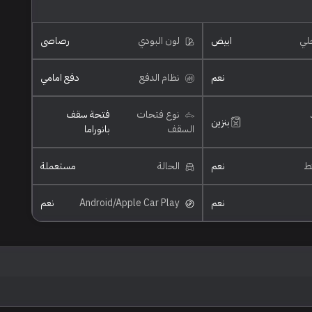
خلي
ابيض
لون البودي
رصاصي
نعم
نظام الدفع
دفع امامي
نوع فتحات
فتحة سقف
بنزين
السقف
بانوراما
ئط
نعم
الحالة
مستعملة
نعم
Android/Apple Car Play
نعم