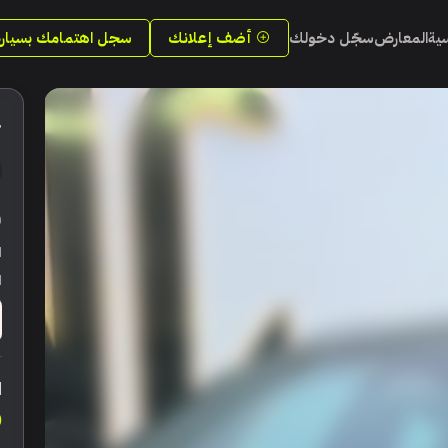
سية
المعارض
سجّل دخولك
أضف إعلانك
سجل اهتمامك بسيارة
4
ر
ا
ا
ا
0