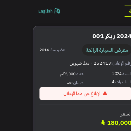
English
202 زيكر 001
معرض السيارة الرائعة
عضو منذ:
2014
قم الإعلان:
252413
- منذ شهرين
لسنة:
2024
العداد:
5,000 كم
لسلندرات:
4
الضمان:
نعم
الإبلاغ عن هذا الإعلان
لسعر
180,00