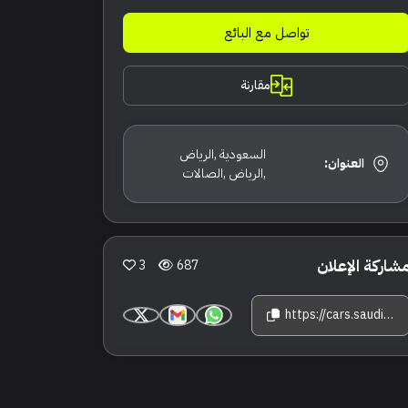
تواصل مع البائع
مقارنة
السعودية ,الرياض
العنوان:
,الرياض ,الصالات
شاركة الإعلان
3
687
https://cars.saudisale.com/listings/77abVZ/2024-%D8%B2%D9%8A%D9%83%D8%B1-001