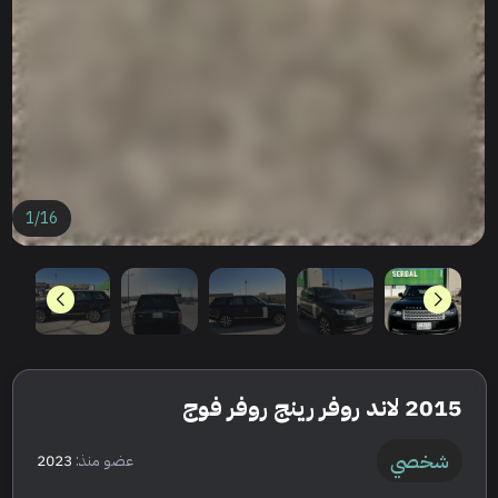
1
/
16
2015 لاند روفر رينج روفر فوج
شخصي
عضو منذ:
2023