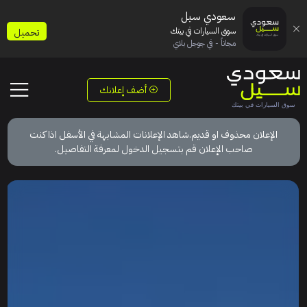
سعودي سيل
سوق السيارات في بيتك
تحميل
مجاناً - في جوجل بلاي
أضف إعلانك
الإعلان محذوف او قديم.شاهد الإعلانات المشابهة في الأسفل اذا كنت
صاحب الإعلان قم بتسجيل الدخول لمعرفة التفاصيل.