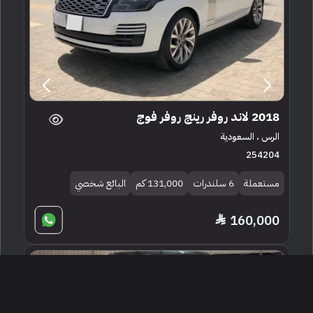
2018 لاند روفر رينج روفر فوج
الرس ، السعودية
254204
مستعملة
6 سلندرات
131,000 كم
البائع شخصي
160,000