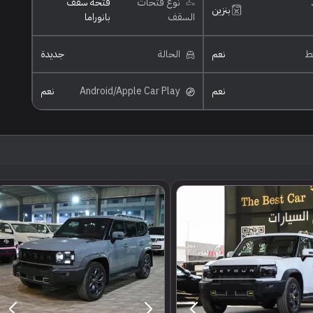
نوع فتحات
فتحة سقف
بنزين
السقف
بانوراما
ئط
نعم
الحالة
جديدة
نعم
Android/Apple Car Play
نعم