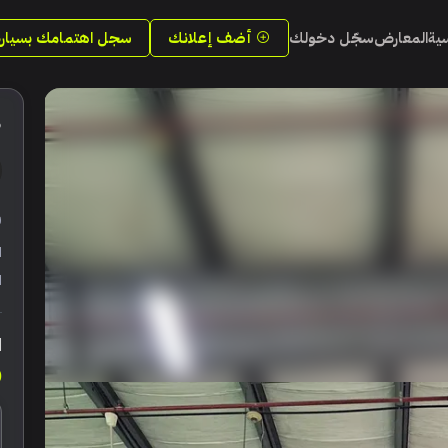
سية
المعارض
سجّل دخولك
أضف إعلانك
سجل اهتمامك بسيارة
5
ر
ا
ا
ا
0