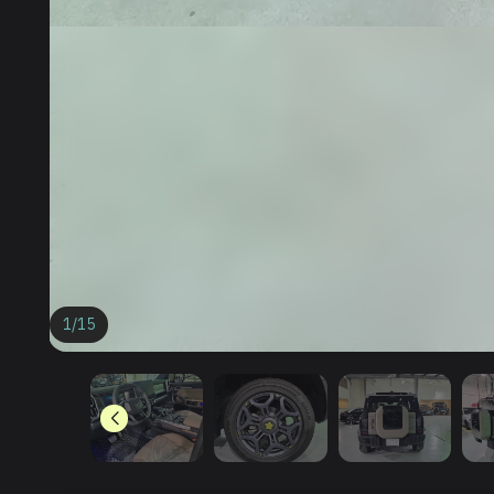
1
/
15