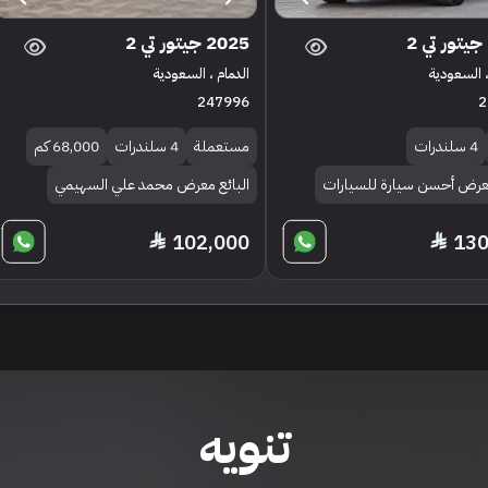
2025 جيتور تي 2
 السعودية
الدمام ، السعودية
247996
2
4 سلندرات
مستعملة
4 سلندرات
68,000 كم
معرض أحسن سيارة للسيارات
البائع معرض محمد علي السهيمي
102,000
130
تنويه