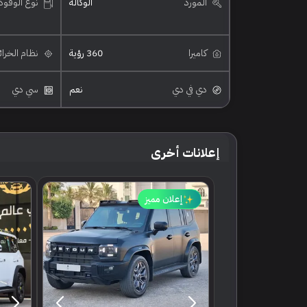
المورد
الوكالة
نوع الوقود
كاميرا
360 رؤية
نظام الخرا
دي في دي
نعم
سي دي
إعلانات أخرى
إعلان مميز