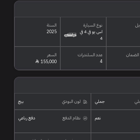
يل
نوع السيارة
السنة
اس يو في 4 في
2025
4
الضمان
عدد السلندرات
السعر
4
155,000
خلي
جملي
لون البودي
بيج
نعم
نظام الدفع
دفع رباعي