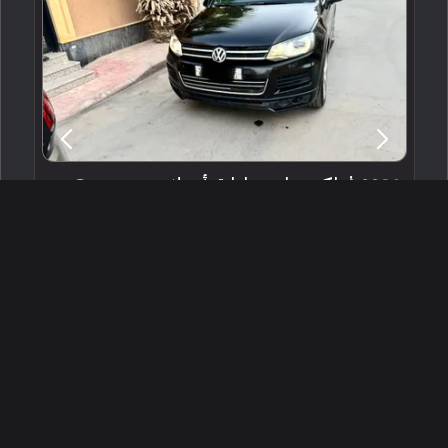
2014 فولكس واجن طوارق أر - لاين
الرياض ، السعودية
255331
مستعملة
6 سلندرات
354,000 كم
البائع شخصي
32,000