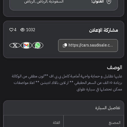
العنوان:
السعودية ,الرياض ,الرياض
مشاركة الإعلان
4
1032
https://cars.saudisale.com/listings/6faO6H/2025-%D9%81%D9%88%D9%84%D9%83%D8%B3-%D9%88%D8%A7%D8%AC%D9%86-%D8%B7%D9%88%D8%A7%D8%B1%D9%82-%D8%A3%D8%B1--%D9%84%D8%A7%D9%8A%D9%86
الوصف
عليها تظليل و حماية واجهة أمامية كامل بي بي اف **لون مطفي من الوكالة
بزيادة ١٥ الف عن السعر الحقيقي ** ار لاين بالاك اديشن ** اعلا مواصفات
ممكن تحصلها في سيارة طواق
تفاصيل السيارة
المصنع
الفئة