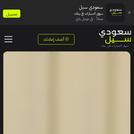
سعودي سيل
سوق السيارات في بيتك
تحميل
مجاناً - في جوجل بلاي
أضف إعلانك