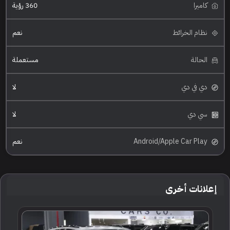
كاميرا
360 رؤية
نظام الخرائط
نعم
الحالة
مستعملة
دي في دي
لا
سي دي
لا
Android/Apple Car Play
نعم
إعلانات أخرى