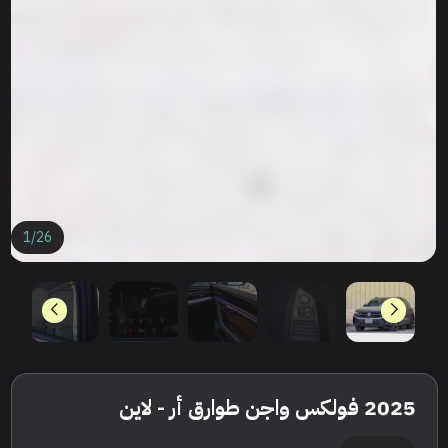
1
/
26
2025 فولكس واجن طوارق أر - لاين