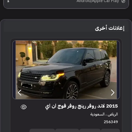
Android/Apple Car Play
لا
إعلانات أخرى
2015 لاند روفر رينج روفر فوج ان اي
الرياض ، السعودية
256349