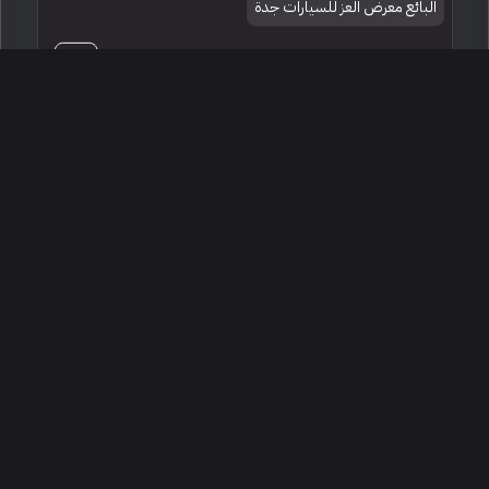
البائع معرض العز للسيارات جدة
185,000
2002 لاند روفر ديفيندر
الرياض ، السعودية
246264
مستعملة
4 سلندرات
50,000 كم