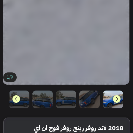
1
/
9
2018 لاند روفر رينج روفر فوج ان اي