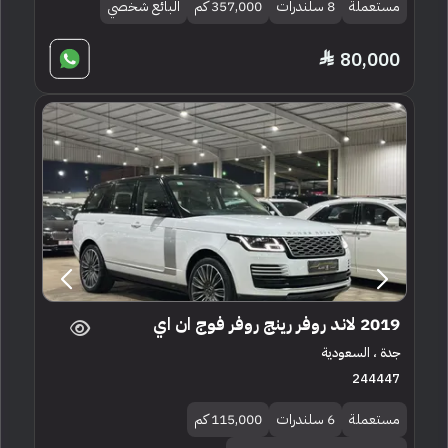
مستعملة
8 سلندرات
357,000 كم
البائع شخصي
80,000
2019 لاند روفر رينج روفر فوج ان اي
جدة ، السعودية
244447
مستعملة
6 سلندرات
115,000 كم