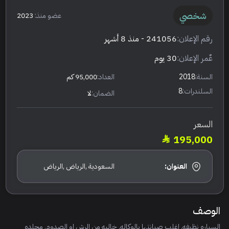
شخصي
عضو منذ:
2023
رقم الإعلان:
241056
- منذ 8 أشهر
عٌمر الإعلان:
30 يوم
السنة:
2018
العداد:
95,000 كم
السلندرات:
8
الضمان:
لا
السعر
195,000
العنوان:
السعودية ,الرياض ,الرياض
الوصف
السياره نظيفه. اغلب صيانتها بالوكاله. خاليه من الرش او الصدوم. مجلده