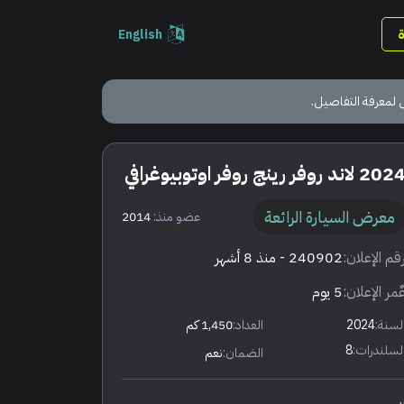
English
 لمعرفة التفاصيل.
20 لاند روفر رينج روفر اوتوبيوغرافي
معرض السيارة الرائعة
عضو منذ:
2014
قم الإعلان:
240902
- منذ 8 أشهر
ٌمر الإعلان:
5 يوم
لسنة:
2024
العداد:
1,450 كم
لسلندرات:
8
الضمان:
نعم