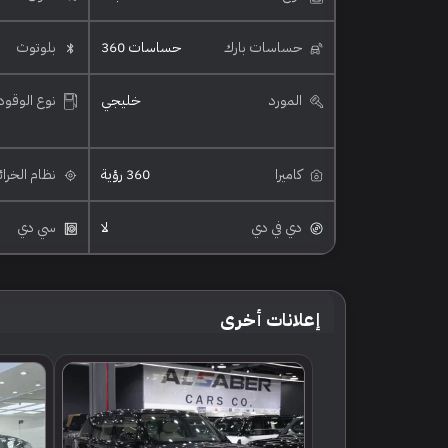
حساسات بارك
حساسات 360
بلوتوث
المورد
خليجي
نوع الوقود
كاميرا
360 رؤية
نظام الخرا
دي في دي
لا
سي دي
إعلانات أخرى