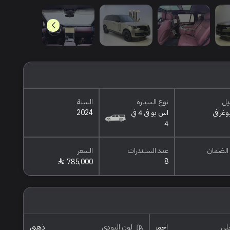
يل
نوع السيارة
السنة
وغرافي
اس يو في 4 في
2024
4
الضمان
عدد السلندرات
السعر
8
785,000
خلي
احمر
لون البودي
ذهبي