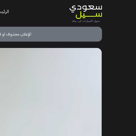
الرئي
الإعلان محذوف او ق