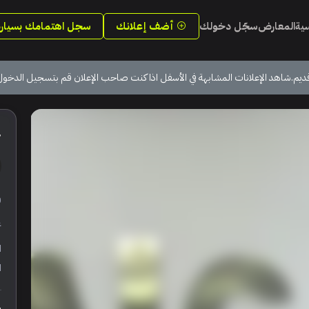
سية
المعارض
سجّل دخولك
أضف إعلانك
سجل اهتمامك بسيارة
ديم.شاهد الإعلانات المشابهة في الأسفل اذا كنت صاحب الإعلان قم بتسجيل الدخول
24
ر
ع
ا
ا