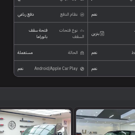
نعم
نظام الدفع
دفع رباعي
نوع فتحات
فتحة سقف
بنزين
السقف
بانوراما
ئط
نعم
الحالة
مستعملة
نعم
Android/Apple Car Play
نعم