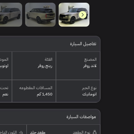
تفاصيل السيارة
المصنع
الفئة
المود
لاند روفر
رينج روفر
اوتوبي
نوع الجير
المسافات المقطوعه
تحت 
اتوماتيك
1,450 كم
نعم
مواصفات السيارة
نوع المقعد
مقعد جلد
اللون الدا