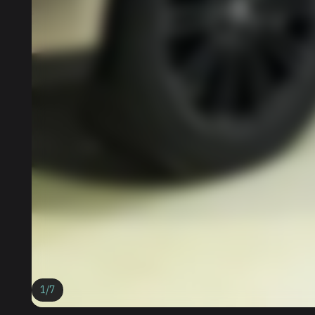
1
/
7