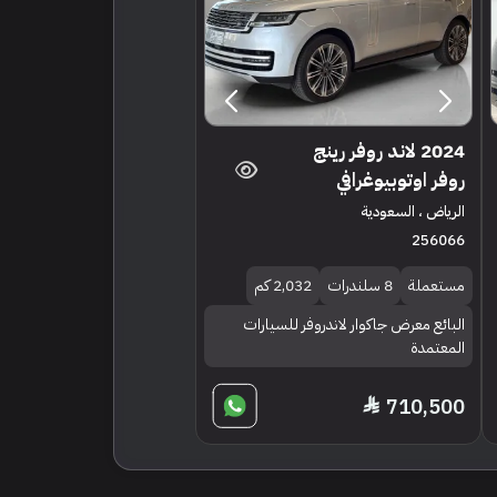
2024 لاند روفر رينج
روفر اوتوبيوغرافي
الرياض ، السعودية
256066
مستعملة
8 سلندرات
2,032 كم
البائع معرض جاكوار لاندروفر للسيارات
المعتمدة
710,500