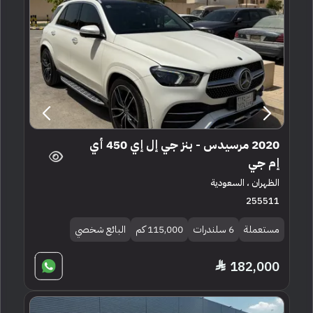
2020 مرسيدس - بنز جي إل إي 450 أي
إم جي
الظهران ، السعودية
255511
مستعملة
6 سلندرات
115,000 كم
البائع شخصي
182,000