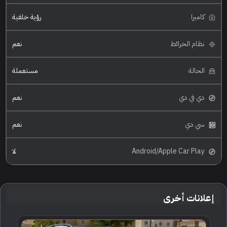
كاميرا
رؤية خلفية
نظام الخرائط
نعم
الحالة
مستعملة
دي في دي
نعم
سي دي
نعم
Android/Apple Car Play
لا
إعلانات أخرى