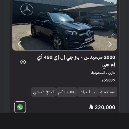
2020 مرسيدس - بنز جي إل إي 450 أي
إم جي
جازان ، السعودية
255839
مستعملة
6 سلندرات
30,000 كم
البائع شخصي
220,000