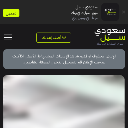
سعودي سيل
سوق السيارات في بيتك
تحميل
مجاناً - في جوجل بلاي
أضف إعلانك
الإعلان محذوف او قديم.شاهد الإعلانات المشابهة في الأسفل اذا كنت
صاحب الإعلان قم بتسجيل الدخول لمعرفة التفاصيل.