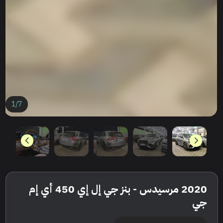
1
/
7
2020 مرسيدس - بنز جي إل إي 450 أي إم
جي