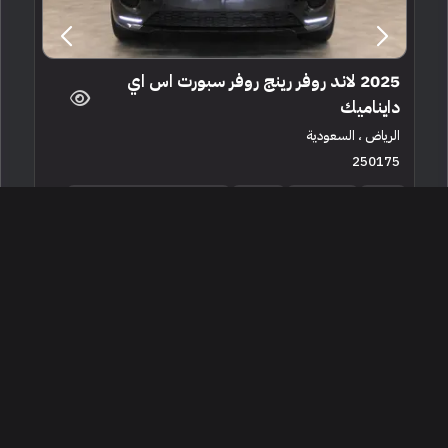
2025 لاند روفر رينج روفر سبورت اس اي
دايناميك
الرياض ، السعودية
250175
جديدة
6 سلندرات
181 كم
البائع معرض ناهي للسيارات
530,000