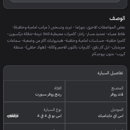
الوصف
بعض المواصفات الاخرى: بنوراما - تبريد وتسخين ( مراتب امامية وخلفية)-
نقاط عمياء- تحديد مسار- رادار- كاميرات محيطية 360 درجة-تدفئة دركسورن-
كاميرا خلفية- حساسات امامية وخلفية- هيدروليك اكثر من وضعية- سماعات
ميريديان- ابل كار بلاي- كليبرات باللون الاحمر وكالة- (هوك خلفي)- شنطة
كهرب- بدون بروجيكتر
تفاصيل السيارة
المصنع
الفئة
لاند روفر
رينج روفر سبورت
الموديل
نوع السيارة
اس اي دايناميك
اس يو في 4 في 4