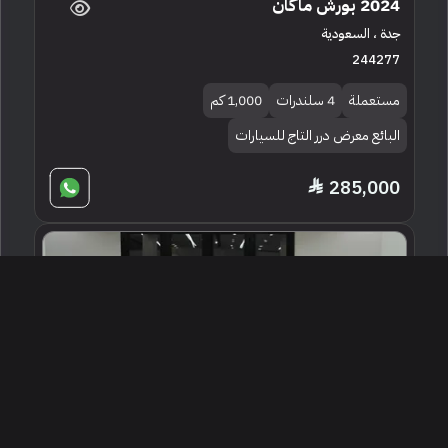
2024 بورش ماكان
جدة ، السعودية
244277
مستعملة
4 سلندرات
1,000 كم
البائع معرض درر التاج للسيارات
285,000