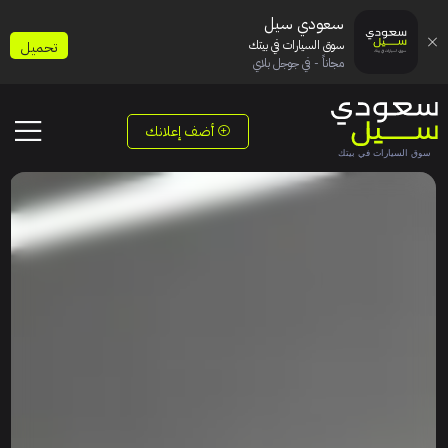
سعودي سيل
سوق السيارات في بيتك
تحميل
مجاناً - في جوجل بلاي
أضف إعلانك