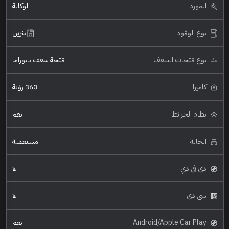
المورد
الوكالة
نوع الوقود
بنزين
نوع فتحات السقف
فتحة سقف بانوراما
كاميرا
360 رؤية
نظام الخرائط
نعم
الحالة
مستعملة
دي في دي
لا
سي دي
لا
Android/Apple Car Play
نعم