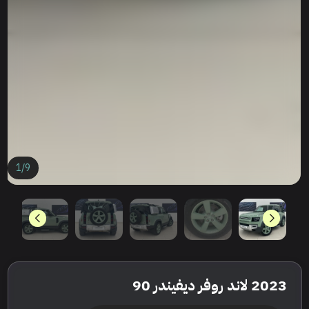
1
/
9
2023 لاند روفر ديفيندر 90