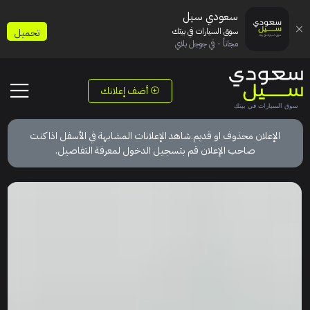
سعودي سيل
سوق السيارات في بيتك
تحميل
مجاناً - في جوجل بلاي
أضف إعلانك
الإعلان محذوف او قديم.شاهد الإعلانات المشابهة في الأسفل اذا كنت
صاحب الإعلان قم بتسجيل الدخول لمعرفة التفاصيل.