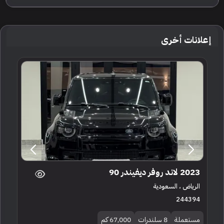
إعلانات أخرى
2023 لاند روفر ديفيندر 90
الرياض ، السعودية
244394
مستعملة
8 سلندرات
67,000 كم