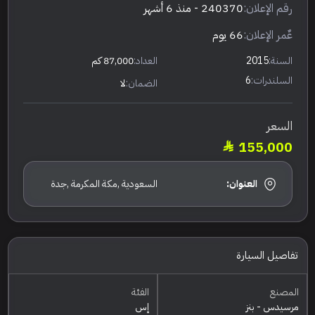
رقم الإعلان:
240370
- منذ 6 أشهر
عٌمر الإعلان:
66 يوم
السنة:
2015
العداد:
87,000 كم
السلندرات:
6
الضمان:
لا
السعر
155,000
العنوان:
السعودية ,مكة المكرمة ,جدة
تفاصيل السيارة
المصنع
الفئة
مرسيدس - بنز
إس