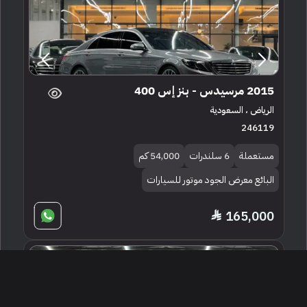
2015 مرسيدس - بنز إس 400
الرياض ، السعودية
246119
مستعملة
6 سلندرات
54,000 كم
البائع معرض الجود موتور للسيارات
165,000