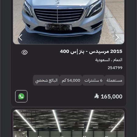
2015 مرسيدس - بنز إس 400
الدمام ، السعودية
254799
مستعملة
6 سلندرات
54,000 كم
البائع شخصي
165,000