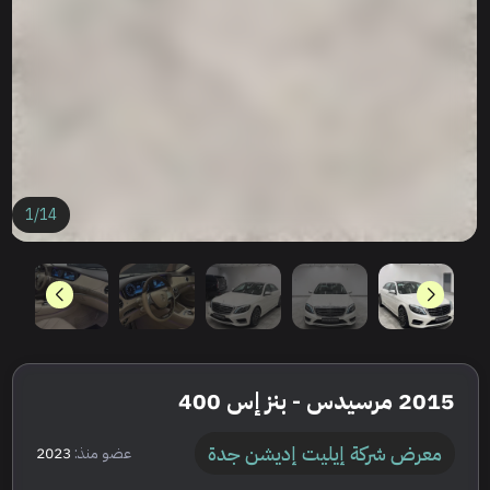
1
/
14
2015 مرسيدس - بنز إس 400
معرض شركة إيليت إديشن جدة
عضو منذ:
2023