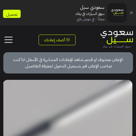
سعودي سيل
سوق السيارات في بيتك
تحميل
مجاناً - في جوجل بلاي
أضف إعلانك
الإعلان محذوف او قديم.شاهد الإعلانات المشابهة في الأسفل اذا كنت
صاحب الإعلان قم بتسجيل الدخول لمعرفة التفاصيل.