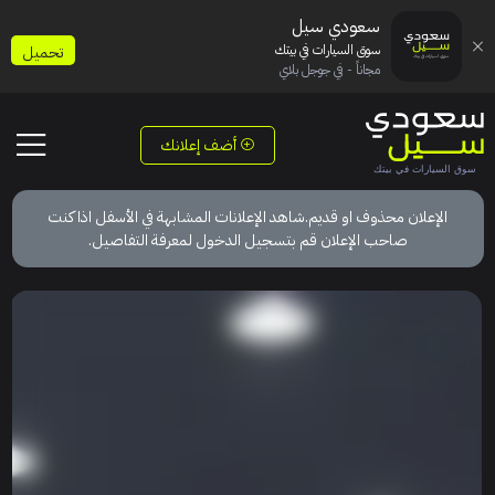
سعودي سيل
سوق السيارات في بيتك
تحميل
مجاناً - في جوجل بلاي
أضف إعلانك
الإعلان محذوف او قديم.شاهد الإعلانات المشابهة في الأسفل اذا كنت
صاحب الإعلان قم بتسجيل الدخول لمعرفة التفاصيل.