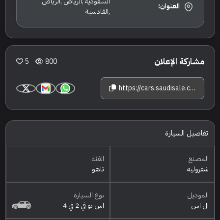
السعودية ,الرياض ,الرياض
العنوان:
,القادسية
مشاركة الإعلان
5
800
https://cars.saudisale.com/listings/5y1Scy/2021-%D8%B4%D9%81%D8%B1%D9%88%D9%84%D9%8A%D9%87-%D8%AA%D8%A7%D9%87%D9%88-%D8%A7%D9%84-%D8%A7%D8%B3
تفاصيل السيارة
المصنع
الفئة
شفروليه
تاهو
الموديل
نوع السيارة
ال اس
اس يو في 2 في 4