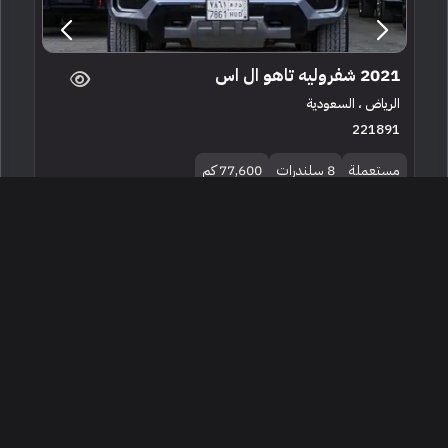
2021 شفروليه تاهو ال اس
الرياض ، السعودية
221891
مستعملة
8 سلندرات
77,600 كم
البائع معرض شركة القمة للسيارات
136,000