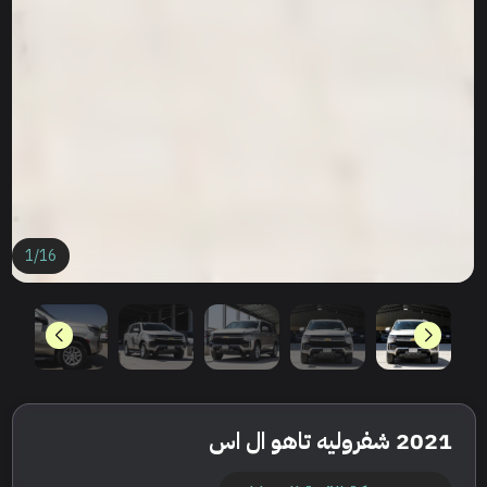
1
/
16
2021 شفروليه تاهو ال اس