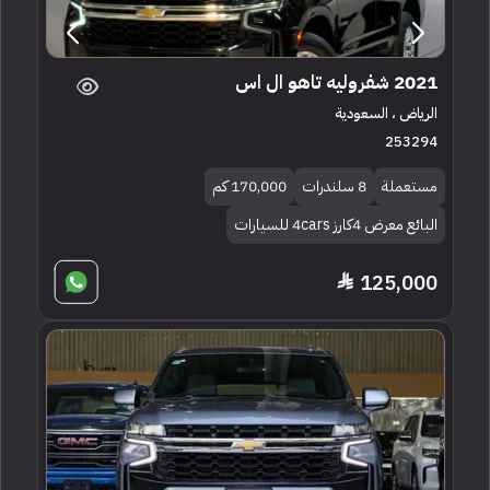
2021 شفروليه تاهو ال اس
الرياض ، السعودية
253294
مستعملة
8 سلندرات
170,000 كم
البائع معرض 4كارز 4cars للسيارات
125,000