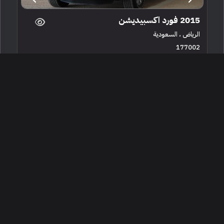
2015 فورد اكسبيديشن
الرياض ، السعودية
177002
مستعملة
6 سلندرات
250,000 كم
البائع معرض المطيري للسيارات
65,000