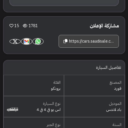
مشاركة الإعلان
15
1781
https://cars.saudisale.com/listings/5r778R/2021-%D9%81%D9%88%D8%B1%D8%AF-%D8%A8%D8%B1%D9%88%D9%86%D9%83%D9%88-%D8%A8%D8%A7%D8%AF-%D9%84%D8%A7%D9%86%D8%AF%D8%B3
تفاصيل السيارة
المصنع
الفئة
فورد
برونكو
الموديل
نوع السيارة
باد لاندس
اس يو في 4 في 4
السنة
نوع الجير