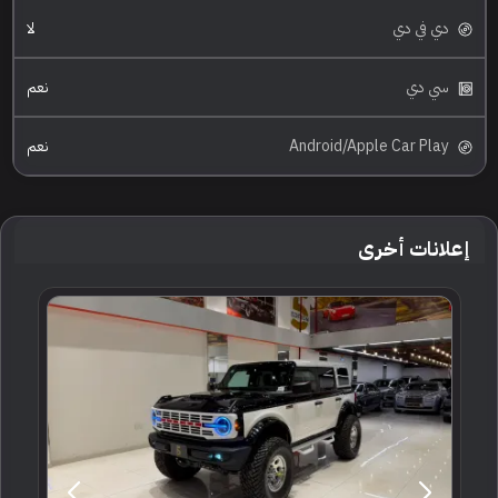
دي في دي
لا
سي دي
نعم
Android/Apple Car Play
نعم
إعلانات أخرى