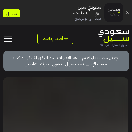
سعودي سيل
سوق السيارات في بيتك
تحميل
مجاناً - في جوجل بلاي
أضف إعلانك
الإعلان محذوف او قديم.شاهد الإعلانات المشابهة في الأسفل اذا كنت
صاحب الإعلان قم بتسجيل الدخول لمعرفة التفاصيل.