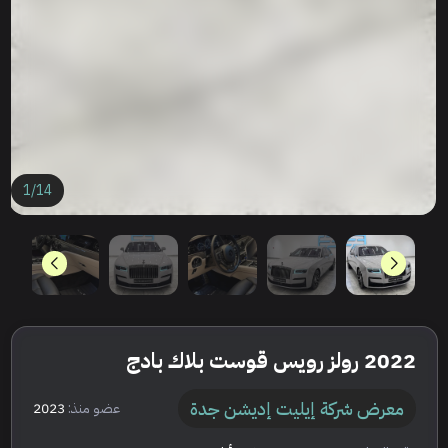
1
/
14
2022 رولز رويس قوست بلاك بادج
معرض شركة إيليت إديشن جدة
عضو منذ:
2023