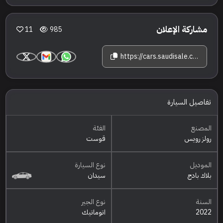
مشاركة الإعلان
11
985
https://cars.saudisale.com/listings/5Gd1Pv/2022-%D8%B1%D9%88%D9%84%D8%B2-%D8%B1%D9%88%D9%8A%D8%B3-%D9%82%D9%88%D8%B3%D8%AA-%D8%A8%D9%84%D8%A7%D9%83-%D8%A8%D8%A7%D8%AF%D8%AC
تفاصيل السيارة
المصنع
الفئة
رولز رويس
قوست
الموديل
نوع السيارة
بلاك بادج
سيدان
السنة
نوع الجير
2022
اتوماتيك