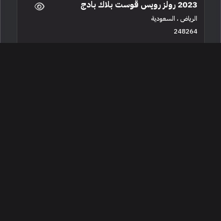
2023 رولز رويس قوست بلاك بادج
الرياض ، السعودية
248264
مستعملة
12 سلندرات
12,700 كم
البائع معرض ماي ناغي
1,400,000
2026 رولز رويس قوست بلاك بادج