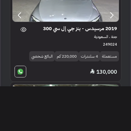
2019 مرسيدس - بنز جي إل سي 300
جدة ، السعودية
249024
مستعملة
4 سلندرات
220,000 كم
البائع شخصي
130,000