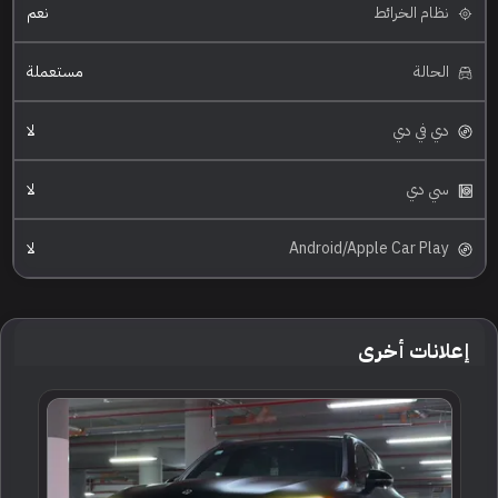
نظام الخرائط
نعم
الحالة
مستعملة
دي في دي
لا
سي دي
لا
Android/Apple Car Play
لا
إعلانات أخرى