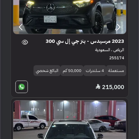
2023 مرسيدس - بنز جي إل سي 300
الرياض ، السعودية
255174
مستعملة
4 سلندرات
50,000 كم
البائع شخصي
215,000