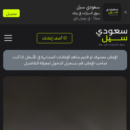
سعودي سيل
سوق السيارات في بيتك
تحميل
مجاناً - في جوجل بلاي
أضف إعلانك
الإعلان محذوف او قديم.شاهد الإعلانات المشابهة في الأسفل اذا كنت
صاحب الإعلان قم بتسجيل الدخول لمعرفة التفاصيل.