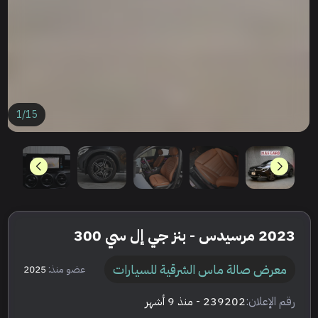
1
/
15
2023 مرسيدس - بنز جي إل سي 300
معرض صالة ماس الشرقية للسيارات
عضو منذ:
2025
رقم الإعلان:
239202
- منذ 9 أشهر