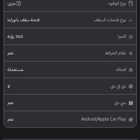
نوع الوقود
بنزين
نوع فتحات السقف
فتحة سقف بانوراما
كاميرا
360 رؤية
نظام الخرائط
نعم
الحالة
مستعملة
دي في دي
لا
سي دي
نعم
Android/Apple Car Play
نعم