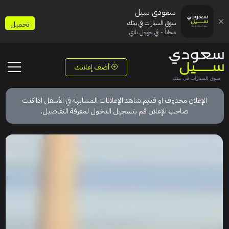
سعودي سيل
سوق السيارات في بيتك
تحميل
مجاناً - في جوجل بلاي
أضف إعلانك
الإعلان محذوف او قديم.شاهد الإعلانات المشابهة في الأسفل اذا كنت
صاحب الإعلان قم بتسجيل الدخول لمعرفة التفاصيل.