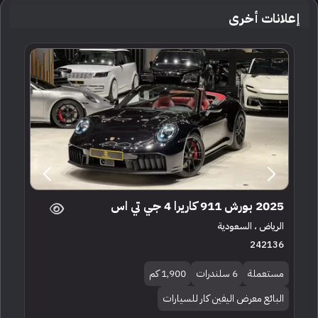
إعلانات أخرى
2025 بورش 911 كاريرا 4 جي تي اس
الرياض ، السعودية
242136
مستعملة
6 سلندرات
1,900 كم
البائع معرض اليفين كار للسيارات