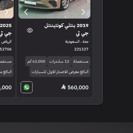
2019 بنتلي كونتيننتل
جي تي
جي تي
جدة ، السعودية
الرياض ،
52706
221327
مستعملة
12 سلندرات
62,000 كم
مستعمل
البائع معرض الاصدار الاول للسيارات
البائع م
0,000
560,000