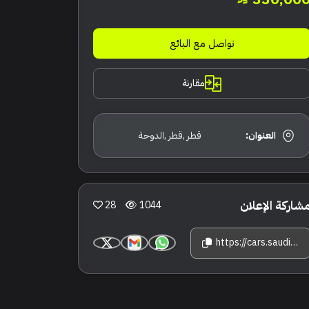
تواصل مع البائع
مقارنة
العنوان:
قطر ,قطر ,الدوحة
شاركة الإعلان
28
1044
https://cars.saudisale.com/listings/4i2E58/2019-%D8%A8%D9%86%D8%AA%D9%84%D9%8A-%D9%83%D9%88%D9%86%D8%AA%D9%8A%D9%86%D9%86%D8%AA%D9%84-%D8%AC%D9%8A-%D8%AA%D9%8A