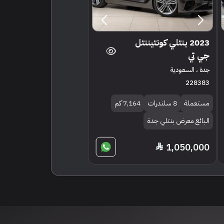
2023 بنتلي كونتيننتل
جي تي
جدة ، السعودية
228383
مستعملة
8 سلندرات
7,164 كم
البائع معرض بنتلي جدة
1,050,000