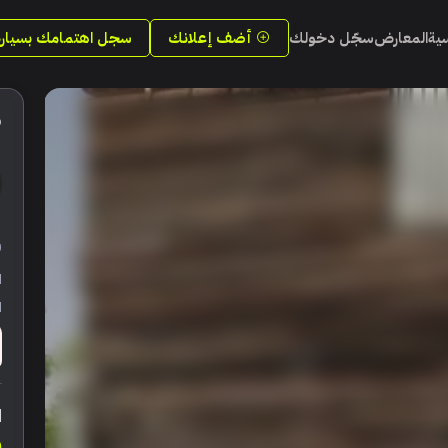
سية
المعارض
سجّل دخولك
أضف إعلانك
سجل اهتمامك بسيارة
9
ر
ا
ا
ا
0