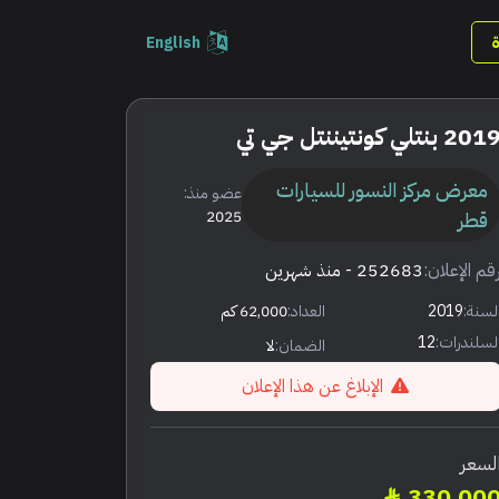
English
201 بنتلي كونتيننتل جي تي
معرض مركز النسور للسيارات
عضو منذ:
قطر
2025
قم الإعلان:
252683
- منذ شهرين
لسنة:
2019
العداد:
62,000 كم
لسلندرات:
12
الضمان:
لا
الإبلاغ عن هذا الإعلان
لسعر
330,00