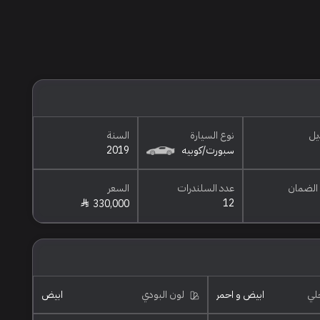
يل
نوع السيارة
السنة
سبورت/كوبيه
2019
الضمان
عدد السلندرات
السعر
12
330,000
خلي
ابيض و احمر
لون البودي
ابيض