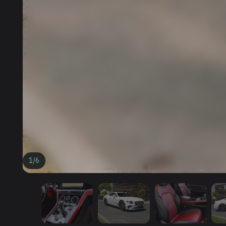
1
/
6