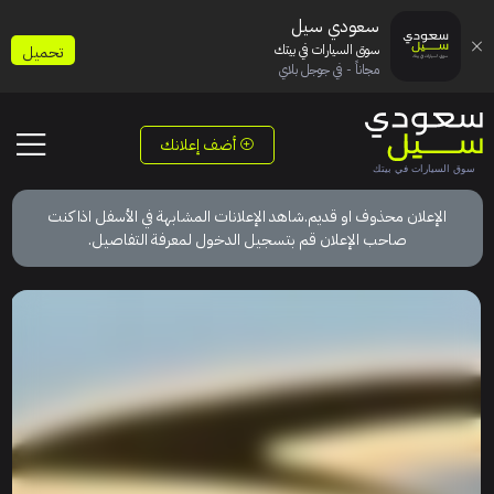
سعودي سيل
سوق السيارات في بيتك
تحميل
مجاناً - في جوجل بلاي
أضف إعلانك
الإعلان محذوف او قديم.شاهد الإعلانات المشابهة في الأسفل اذا كنت
صاحب الإعلان قم بتسجيل الدخول لمعرفة التفاصيل.