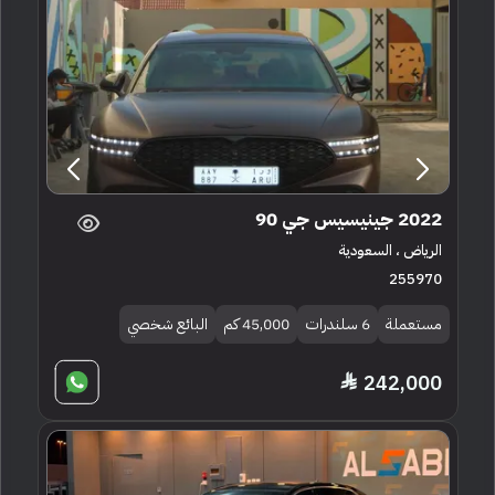
2022 جينيسيس جي 90
الرياض ، السعودية
255970
مستعملة
6 سلندرات
45,000 كم
البائع شخصي
242,000