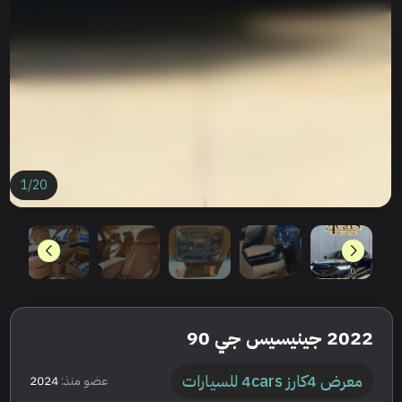
1
/
20
2022 جينيسيس جي 90
معرض 4كارز 4cars للسيارات
عضو منذ:
2024