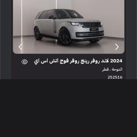
2024 لاند روفر رينج روفر فوج اتش اس اي
الدوحة ، قطر
252516
مستعملة
6 سلندرات
45,700 كم
البائع معرض نايتسبريدج للسيارات قطر
479,999