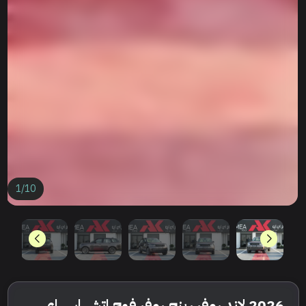
1
/
10
2026 لاند روفر رينج روفر فوج اتش اس اي