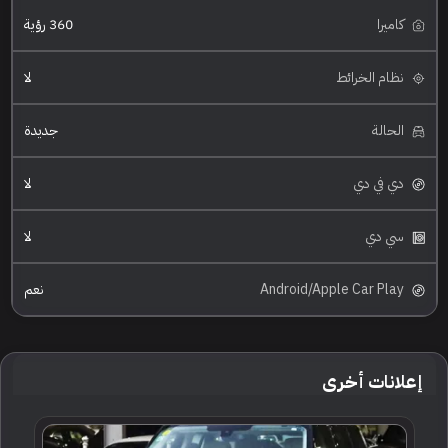
كاميرا
360 رؤية
نظام الخرائط
لا
الحالة
جديدة
دي في دي
لا
سي دي
لا
Android/Apple Car Play
نعم
إعلانات أخرى