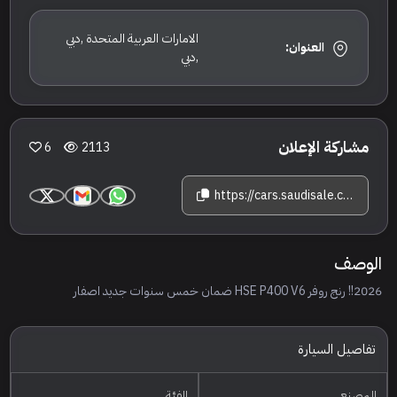
الامارات العربية المتحدة ,دبي
العنوان:
,دبي
مشاركة الإعلان
6
2113
https://cars.saudisale.com/listings/43Vb9c/2026-%D9%84%D8%A7%D9%86%D8%AF-%D8%B1%D9%88%D9%81%D8%B1-%D8%B1%D9%8A%D9%86%D8%AC-%D8%B1%D9%88%D9%81%D8%B1-%D9%81%D9%88%D8%AC-%D8%A7%D8%AA%D8%B4-%D8%A7%D8%B3-%D8%A7%D9%8A
الوصف
2026!! رنج روفر HSE P400 V6 ضمان خمس سنوات جديد اصفار
تفاصيل السيارة
المصنع
الفئة