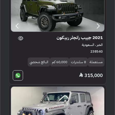
2021 جييب رانجلر ربيكون
الخبر ، السعودية
238540
مستعملة
8 سلندرات
60,000 كم
البائع شخصي
315,000