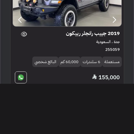
2019 جييب رانجلر ربيكون
جدة ، السعودية
255059
مستعملة
6 سلندرات
60,000 كم
البائع شخصي
155,000