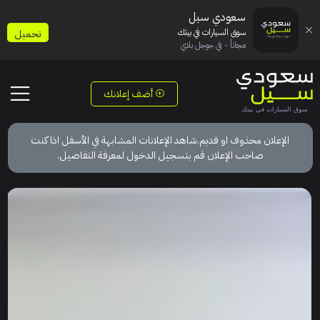
سعودي سيل
سوق السيارات في بيتك
تحميل
مجاناً - في جوجل بلاي
أضف إعلانك
الإعلان محذوف او قديم.شاهد الإعلانات المشابهة في الأسفل اذا كنت
صاحب الإعلان قم بتسجيل الدخول لمعرفة التفاصيل.