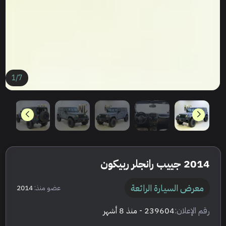
1
/
7
2014 جييب رانجلر ربيكون
معرض السيارة الرائعة
عضو منذ:
2014
رقم الإعلان:
239604
- منذ 8 أشهر