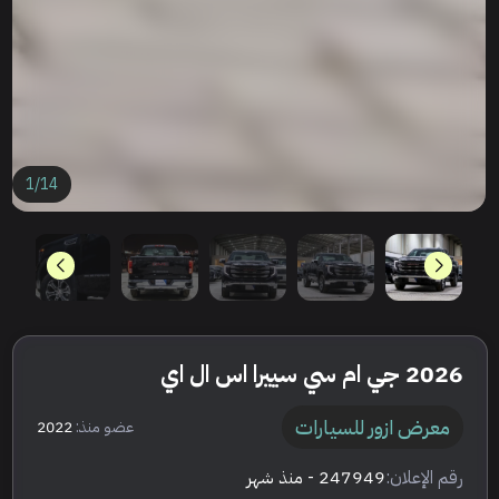
1
/
14
2026 جي ام سي سييرا اس ال اي
معرض ازور للسيارات
عضو منذ:
2022
رقم الإعلان:
247949
- منذ شهر