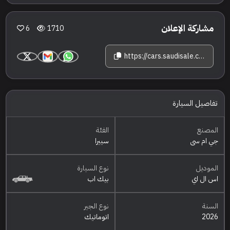
مشاركة الإعلان
6
1710
https://cars.saudisale.com/listings/40cd96/2026-%D8%AC%D9%8A-%D8%A7%D9%85-%D8%B3%D9%8A-%D8%B3%D9%8A%D9%8A%D8%B1%D8%A7-%D8%A7%D8%B3-%D8%A7%D9%84-%D8%A7%D9%8A
تفاصيل السيارة
المصنع
الفئة
جي ام سي
سييرا
الموديل
نوع السيارة
اس ال اي
بيك اب
السنة
نوع الجير
2026
اتوماتيك