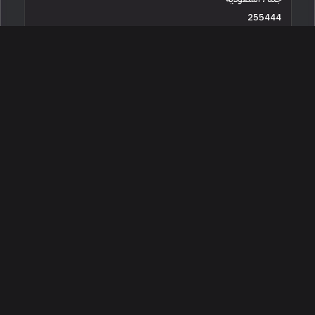
255444
جديدة
8 سلندرات
البائع معرض درة الأصيل
203,000
2026 جي ام سي سييرا اس ال اي
جدة ، السعودية
255445