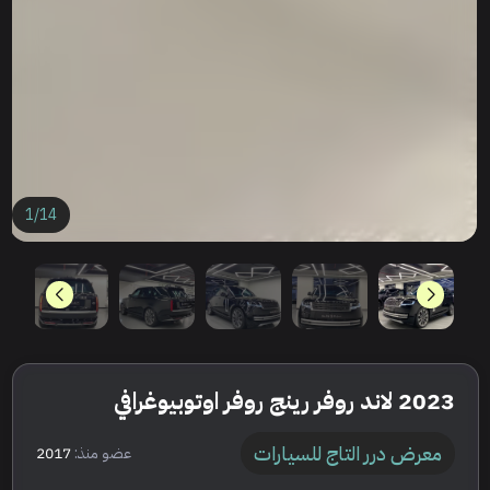
1
/
14
2023 لاند روفر رينج روفر اوتوبيوغرافي
معرض درر التاج للسيارات
عضو منذ:
2017