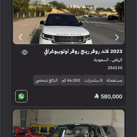
2023 لاند روفر رينج روفر اوتوبيوغرافي
الرياض ، السعودية
256130
مستعملة
8 سلندرات
46,000 كم
البائع شخصي
580,000