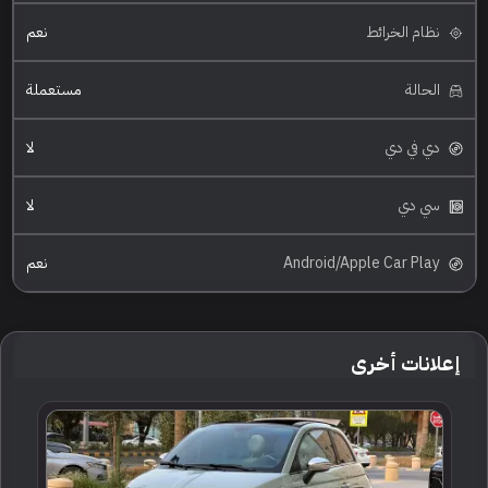
نظام الخرائط
نعم
الحالة
مستعملة
دي في دي
لا
سي دي
لا
Android/Apple Car Play
نعم
إعلانات أخرى