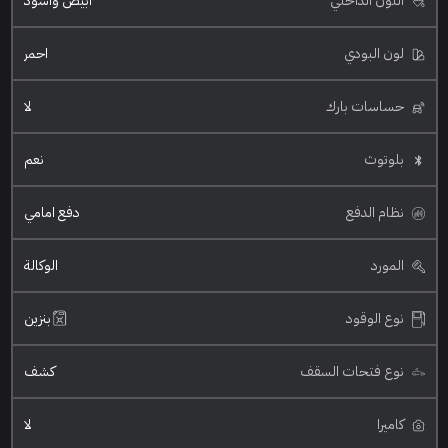
اللون الداخلي
ابيض واسود
لون البودي
احمر
حساسات بارك
لا
بلوتوث
نعم
نظام الدفع
دفع امامي
المورد
الوكالة
نوع الوقود
بنزين
نوع فتحات السقف
كشف
كاميرا
لا