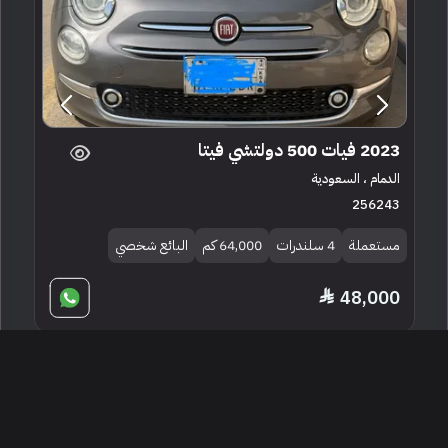
2023 فيات 500 دولتشي فيتا
الدمام ، السعودية
256243
مستعملة
4 سلندرات
64,000 كم
البائع شخصي
48,000