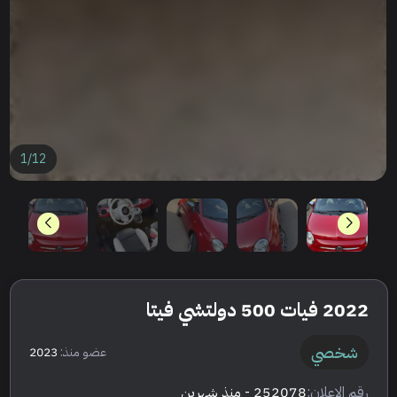
1
/
12
2022 فيات 500 دولتشي فيتا
شخصي
عضو منذ:
2023
رقم الإعلان:
252078
- منذ شهرين