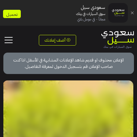
سعودي سيل
سوق السيارات في بيتك
تحميل
مجاناً - في جوجل بلاي
أضف إعلانك
الإعلان محذوف او قديم.شاهد الإعلانات المشابهة في الأسفل اذا كنت
صاحب الإعلان قم بتسجيل الدخول لمعرفة التفاصيل.