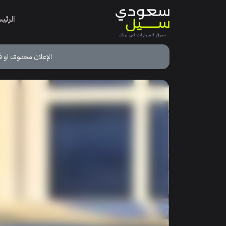
الرئي
الإعلان محذوف او ق