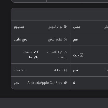
خلي
جملي
لون البودي
تيتانيوم
نعم
نظام الدفع
دفع امامي
نوع فتحات
فتحة سقف
بنزين
السقف
بانوراما
ئط
نعم
الحالة
مستعملة
لا
Android/Apple Car Play
نعم