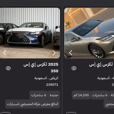
2025 لكزس إي إس
2025 لكزس إي إس
350
 ، السعودية
الرياض ، السعودية
238071
2
ة
6 سلندرات
14,200 كم
جديدة
6 سلندرات
 شخصي
البائع معرض شركة الحميضي للسيارات