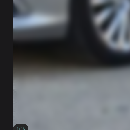
1
/
26