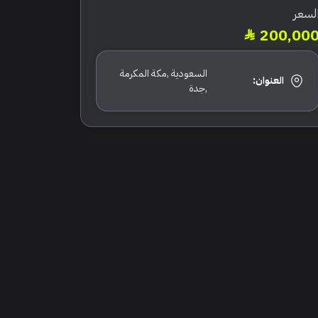
لسعر
200,00
السعودية ,مكة المكرمة
العنوان:
,جدة