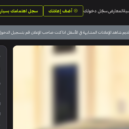
سية
المعارض
سجّل دخولك
أضف إعلانك
سجل اهتمامك بسيارة
ديم.شاهد الإعلانات المشابهة في الأسفل اذا كنت صاحب الإعلان قم بتسجيل الدخول
5
ر
ع
ا
ا