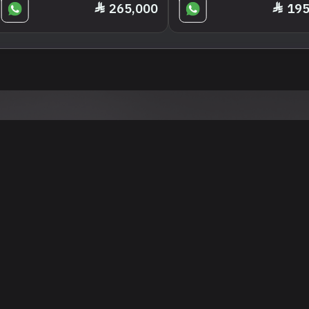
265,000
195
تنويه
ى موقع/تطبيق سعودي سيل هي مسؤولية المعلن ولذلك سعودي سيل لا تتحمل أي
الشخصي من العناصر المعلن عنها قبل البدء بعمليات الشراء