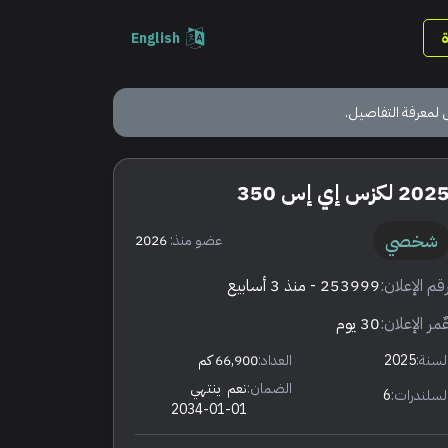
English
 لمعرفة التفاصيل.
202 لكزس إي إس 350
شخصي
عضو منذ:
2026
قم الإعلان:
253999
- منذ 3 أسابيع
ٌمر الإعلان:
30 يوم
لسنة:
2025
العداد:
66,900 كم
الضمان:
نعم
ينتهي
لسلندرات:
6
2034-01-01