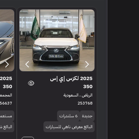
2025 لكزس إي إس
350
350
الرياض ، السعودية
المجمعة
56637
253768
جديدة
6 سلندرات
مستعمل
البائع معرض ناهي للسيارات
البائع