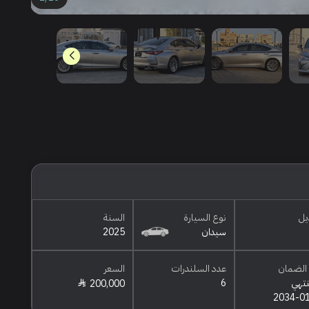
يل
نوع السيارة
السنة
سيدان
2025
الضمان
عدد السلندرات
السعر
نتهي
6
200,000
2034-0