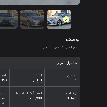
الوصف
السعر قابل للتفاوض . تظليل
تفاصيل السيارة
المصنع
الفئة
المود
لكزس
إي إس
350
نوع الجير
المسافات المقطوعه
تحت 
اتوماتيك
66,900 كم
نعم ي
1-01