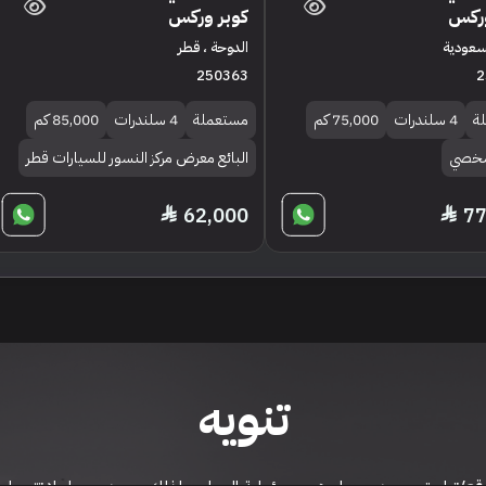
وركس
كوبر وركس
لسعودية
الدوحة ، قطر
250363
2
ة
4 سلندرات
75,000 كم
مستعملة
4 سلندرات
85,000 كم
 شخصي
البائع معرض مركز النسور للسيارات قطر
62,000
77
تنويه