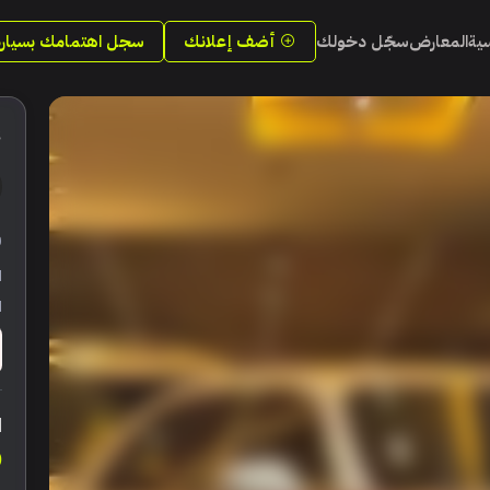
سية
المعارض
سجّل دخولك
أضف إعلانك
سجل اهتمامك بسيارة
3
ر
ا
ا
ا
0