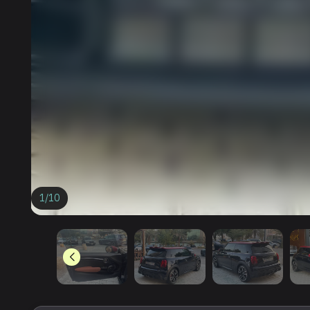
1
/
10