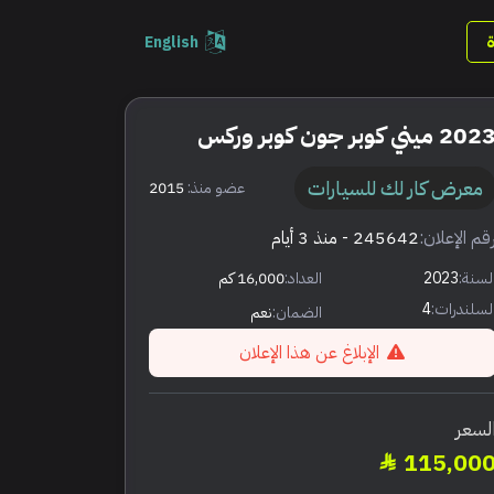
English
202 ميني كوبر جون كوبر وركس
معرض كار لك للسيارات
عضو منذ:
2015
قم الإعلان:
245642
- منذ 3 أيام
لسنة:
2023
العداد:
16,000 كم
لسلندرات:
4
الضمان:
نعم
الإبلاغ عن هذا الإعلان
لسعر
115,00