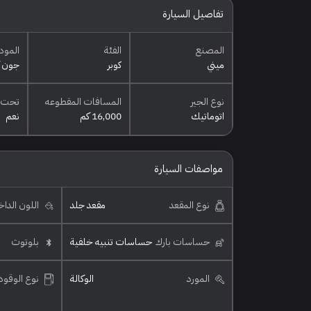
تفاصيل السيارة
المصنع
الفئة
المود
ميني
كوبر
جون ك
نوع الجير
المسافات المقطوعه
تحت 
اتوماتيك
16,000 كم
نعم
مواصفات السيارة
نوع المقعد
مقعد جلد
اللون الدا
حساسات بارك
حساسات تنبيه خلفية
بلوتوث
المورد
الوكالة
نوع الوقود