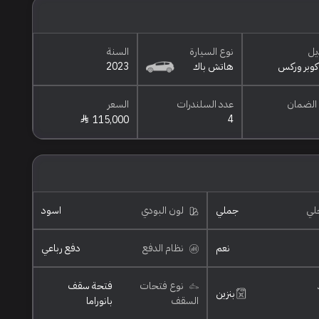
يل
نوع السيارة
السنة
وبر وركس
هاتش باك
2023
الضمان
عدد السلندرات
السعر
4
115,000
خلي
جملي
لون البودي
اسود
نعم
نظام الدفع
دفع رباعي
نوع فتحات
فتحة سقف
بنزين
السقف
بانوراما