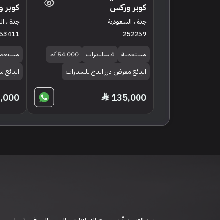
كوبر وركس
كوبر 
جدة ، السعودية
جدة ، ا
53411
252259
مستعملة
4 سلندرات
54,000 كم
مستعمل
البائع معرض درر التاج للسيارات
البائع
,000
135,000