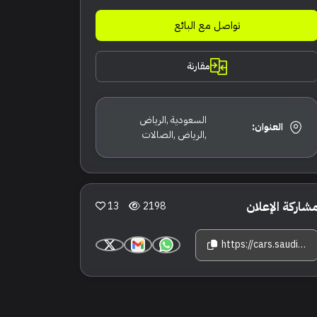
تواصل مع البائع
مقارنة
السعودية ,الرياض
العنوان:
,الرياض ,الصالات
شاركة الإعلان
13
2198
https://cars.saudisale.com/listings/3i8CG0/2023-%D9%85%D9%8A%D9%86%D9%8A-%D9%83%D9%88%D8%A8%D8%B1-%D8%AC%D9%88%D9%86-%D9%83%D9%88%D8%A8%D8%B1-%D9%88%D8%B1%D9%83%D8%B3