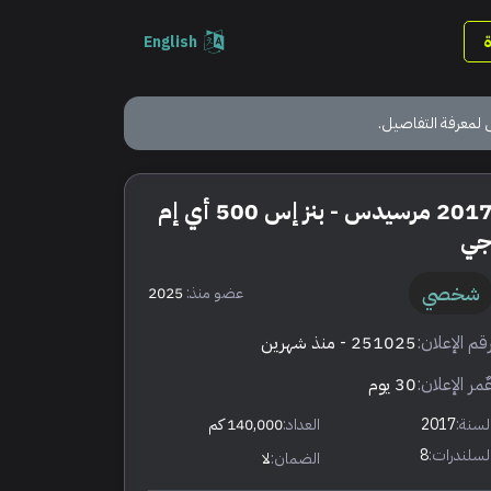
English
 لمعرفة التفاصيل.
2017 مرسيدس - بنز إس 500 أي إم
ي
شخصي
عضو منذ:
2025
قم الإعلان:
251025
- منذ شهرين
ٌمر الإعلان:
30 يوم
لسنة:
2017
العداد:
140,000 كم
لسلندرات:
8
الضمان:
لا