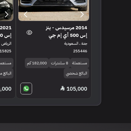
2014 مرسيدس - بنز
إس 500 أي إم جي
إس 500 أي إم جي
جدة ، السعودية
الرياض ،
15825
255446
مستعملة
8 سلندرات
182,000 كم
مستعمل
البائع شخصي
البائع معرض 
,000
105,000