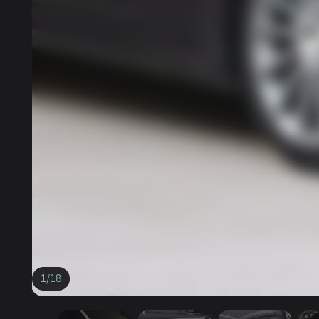
1
/
18