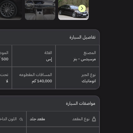
تفاصيل السيارة
المصنع
الفئة
المود
مرسيدس - بنز
إس
500 أي إم جي
نوع الجير
المسافات المقطوعه
تحت 
اتوماتيك
140,000 كم
لا
مواصفات السيارة
نوع المقعد
مقعد جلد
اللون الدا