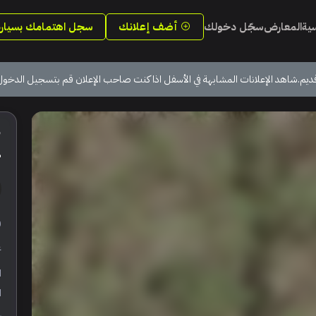
سية
المعارض
سجّل دخولك
أضف إعلانك
سجل اهتمامك بسيارة
ديم.شاهد الإعلانات المشابهة في الأسفل اذا كنت صاحب الإعلان قم بتسجيل الدخول
ج
ر
ع
ا
ا