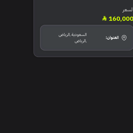
لسعر
160,00
السعودية ,الرياض
العنوان:
,الرياض