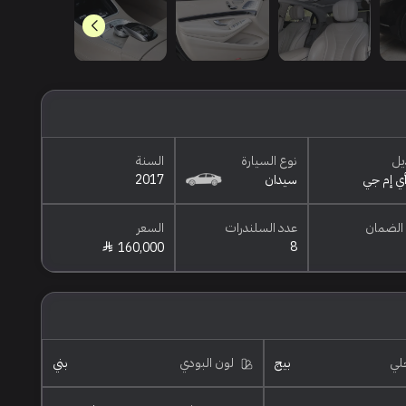
يل
نوع السيارة
السنة
سيدان
2017
الضمان
عدد السلندرات
السعر
8
160,000
خلي
بيج
لون البودي
بني