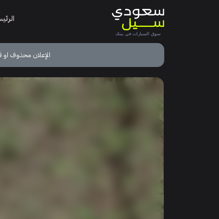
الرئي
الإعلان محذوف او ق