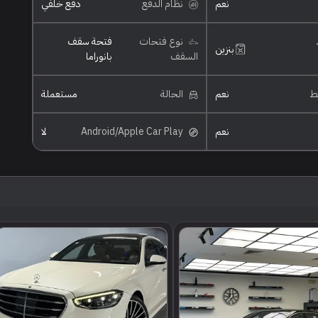
نعم
نظام الدفع
دفع خلفي
نوع فتحات
فتحة سقف
بنزين
السقف
بانوراما
ئط
نعم
الحالة
مستعملة
نعم
Android/Apple Car Play
لا