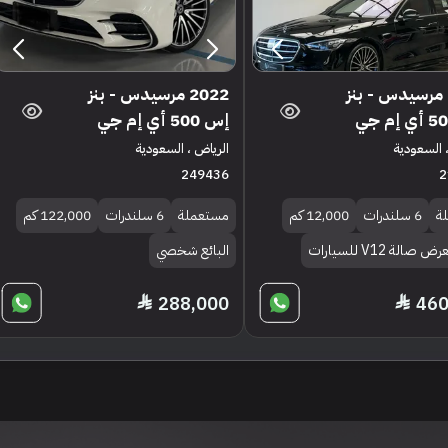
2021 مرسيدس - بنز
2022 مرسيدس - بنز
إس 500 أي إم جي
 السعودية
الرياض ، السعودية
249436
2
ة
6 سلندرات
12,000 كم
مستعملة
6 سلندرات
122,000 كم
صالة V12 للسيارات
البائع شخصي
288,000
460