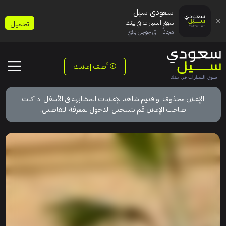
سعودي سيل
سوق السيارات في بيتك
تحميل
مجاناً - في جوجل بلاي
أضف إعلانك
الإعلان محذوف او قديم.شاهد الإعلانات المشابهة في الأسفل اذا كنت
صاحب الإعلان قم بتسجيل الدخول لمعرفة التفاصيل.