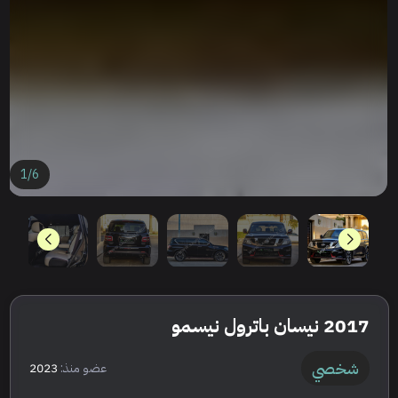
1
/
6
2017 نيسان باترول نيسمو
شخصي
عضو منذ:
2023