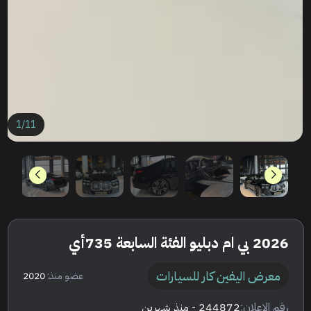
1
/
11
2026 بي ام دبليو الفئة السابعة 735أي
معرض اليفين كار للسيارات
عضو منذ:
2020
رقم الإعلان:
244872
- منذ شهرين