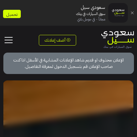
سعودي سيل
سوق السيارات في بيتك
تحميل
مجاناً - في جوجل بلاي
أضف إعلانك
الإعلان محذوف او قديم.شاهد الإعلانات المشابهة في الأسفل اذا كنت
صاحب الإعلان قم بتسجيل الدخول لمعرفة التفاصيل.