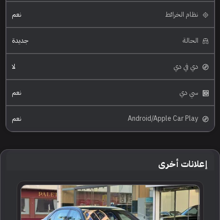
نظام الخرائط
نعم
الحالة
جديدة
دي في دي
لا
سي دي
نعم
Android/Apple Car Play
نعم
إعلانات أخرى