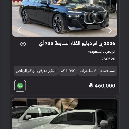
2026 بي ام دبليو الفئة السابعة 735أي
الرياض ، السعودية
250520
مستعملة
6 سلندرات
1,090 كم
البائع معرض الو كار الرياض
460,000