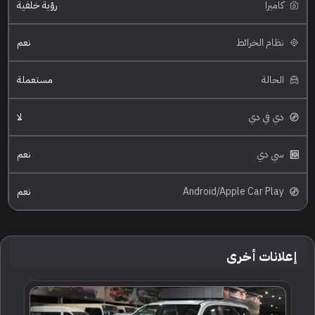
كاميرا
رؤية خلفية
نظام الخرائط
نعم
الحالة
مستعملة
دي في دي
لا
سي دي
نعم
Android/Apple Car Play
نعم
إعلانات أخرى