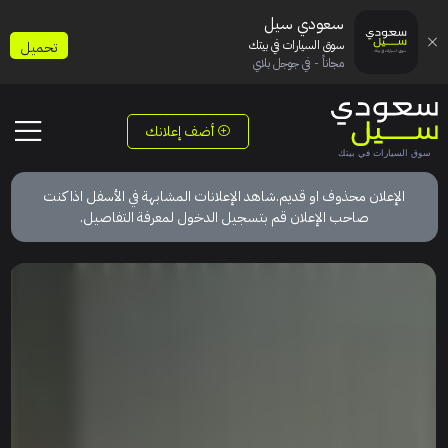
سعودي سيل
سوق السيارات في بيتك
تحميل
مجاناً - في جوجل بلاي
أضف إعلانك
الإعلان محذوف او قديم.شاهد الإعلانات المشابهة في الأسفل اذا كنت
صاحب الإعلان قم بتسجيل الدخول لمعرفة التفاصيل.