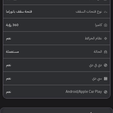
نوع فتحات السقف
فتحة سقف بانوراما
كاميرا
360 رؤية
نظام الخرائط
نعم
الحالة
مستعملة
دي في دي
نعم
سي دي
نعم
Android/Apple Car Play
نعم