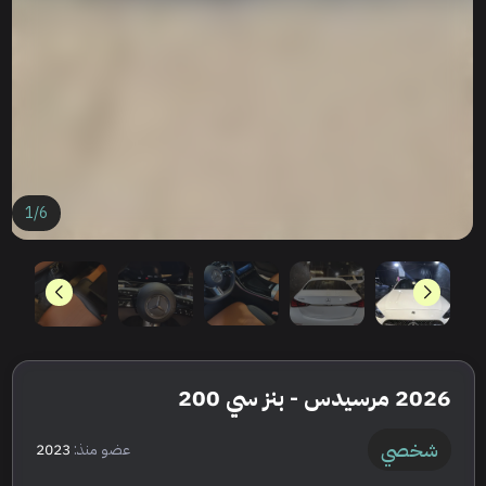
1
/
6
2026 مرسيدس - بنز سي 200
شخصي
عضو منذ:
2023