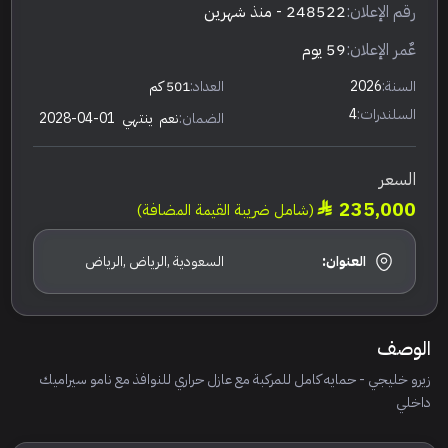
رقم الإعلان:
248522
- منذ شهرين
عٌمر الإعلان:
59 يوم
السنة:
2026
العداد:
501 كم
السلندرات:
4
الضمان:
نعم
ينتهي
2028-04-01
السعر
235,000
(شامل ضريبة القيمة المضافة)
العنوان:
السعودية ,الرياض ,الرياض
الوصف
زيرو خليجي - حمايه كامل للمركبة مع عازل حراري للنوافذ مع نامو سيراميك
داخلي