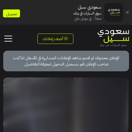
سعودي سيل
سوق السيارات في بيتك
تحميل
مجاناً - في جوجل بلاي
أضف إعلانك
الإعلان محذوف او قديم.شاهد الإعلانات المشابهة في الأسفل اذا كنت
صاحب الإعلان قم بتسجيل الدخول لمعرفة التفاصيل.