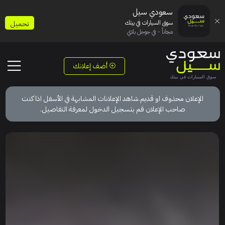
سعودي سيل
سوق السيارات في بيتك
تحميل
مجاناً - في جوجل بلاي
أضف إعلانك
الإعلان محذوف او قديم.شاهد الإعلانات المشابهة في الأسفل اذا كنت
صاحب الإعلان قم بتسجيل الدخول لمعرفة التفاصيل.