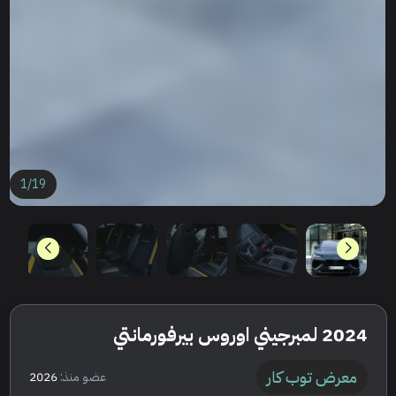
1
/
19
2024 لمبرجيني اوروس بيرفورمانتي
معرض توب كار
عضو منذ:
2026