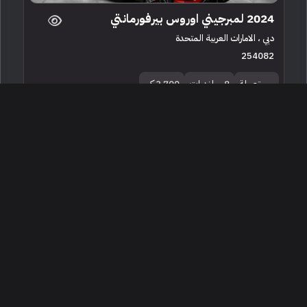
2024 لمبرجيني اوروس بيرفورمانتي
دبي ، الامارات العربية المتحدة
254082
مستعملة
8 سلندرات
3,700 كم
البائع معرض العين كلاس موتورز الامارات
1,565,000