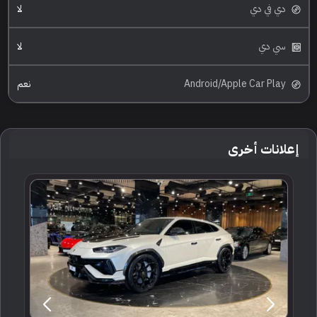
دي في دي
لا
سي دي
لا
Android/Apple Car Play
نعم
إعلانات أخرى