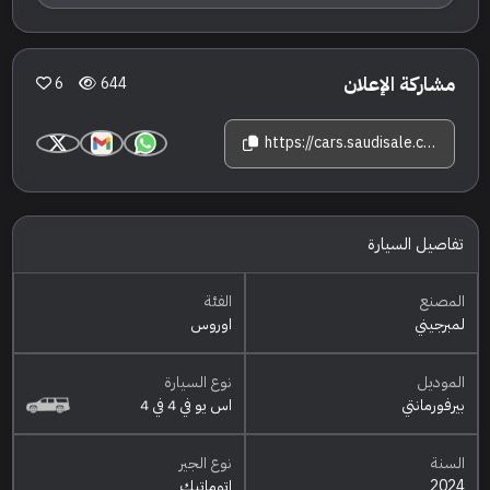
مشاركة الإعلان
6
644
https://cars.saudisale.com/listings/35b871/2024-%D9%84%D9%85%D8%A8%D8%B1%D8%AC%D9%8A%D9%86%D9%8A-%D8%A7%D9%88%D8%B1%D9%88%D8%B3-%D8%A8%D9%8A%D8%B1%D9%81%D9%88%D8%B1%D9%85%D8%A7%D9%86%D8%AA%D9%8A
تفاصيل السيارة
المصنع
الفئة
لمبرجيني
اوروس
الموديل
نوع السيارة
بيرفورمانتي
اس يو في 4 في 4
السنة
نوع الجير
2024
اتوماتيك